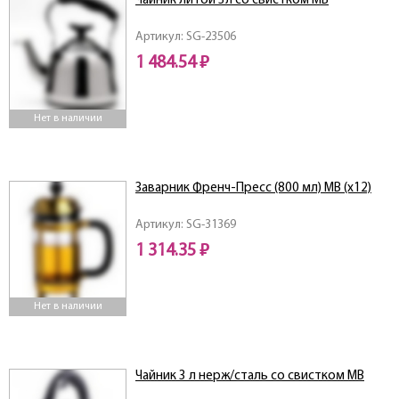
Чайник литой 3л со свистком МВ
Артикул: SG-23506
1 484.54 ₽
Нет в наличии
Заварник Френч-Пресс (800 мл) MB (x12)
Артикул: SG-31369
1 314.35 ₽
Нет в наличии
Чайник 3 л нерж/сталь со свистком MB