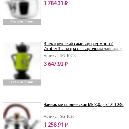
1 784.31 ₽
Нет в наличии
Электрический самовар (термопот)
Zimber 3.2 литра с заварочным чайником
800 мл
Артикул: SG-10929
3 647.92 ₽
Нет в наличии
Чайник металлический MB(3,0л) (х12) 1036
Артикул: SG-1036
1 258.91 ₽