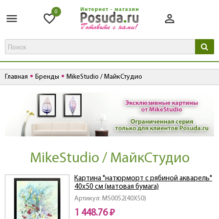
0
Главная
Бренды
MikeStudio / МайкСтудио
MikeStudio / МайкСтудио
Картина "натюрморт с рябиной акварель"
40х50 см (матовая бумага)
Артикул: MS0052(40X50)
1 448.76 ₽