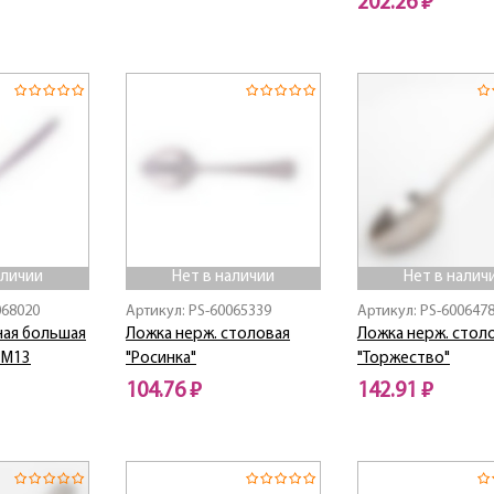
202.26 ₽
Нет в наличии
аличии
Нет в наличии
Нет в налич
068020
Артикул: PS-60065339
Артикул: PS-600647
ная большая
Ложка нерж. столовая
Ложка нерж. стол
-М13
"Росинка"
"Торжество"
104.76 ₽
142.91 ₽
Нет в наличии
Нет в наличии