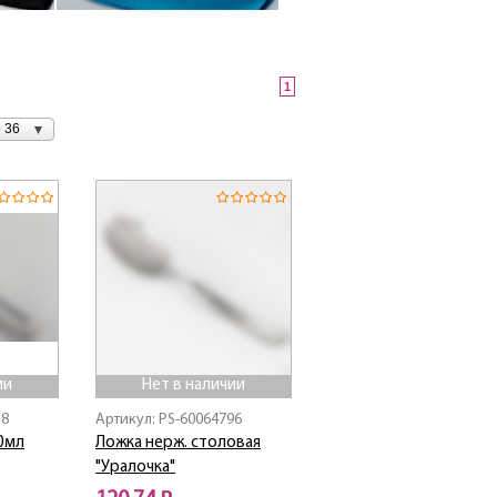
1
 36
ии
Нет в наличии
18
Артикул: PS-60064796
50мл
Ложка нерж. столовая
"Уралочка"