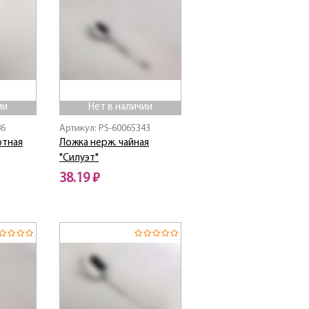
ии
Нет в наличии
86
Артикул: PS-60065343
ртная
Ложка нерж. чайная
"Силуэт"
38.19 ₽
Нет в наличии