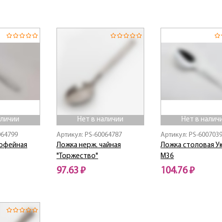
Нет в наличии
Нет в наличии
аличии
Нет в наличии
Нет в налич
064799
Артикул: PS-60064787
Артикул: PS-600703
кофейная
Ложка нерж. чайная
Ложка столовая Ую
"Торжество"
М36
97.63 ₽
104.76 ₽
Нет в наличии
Нет в наличии