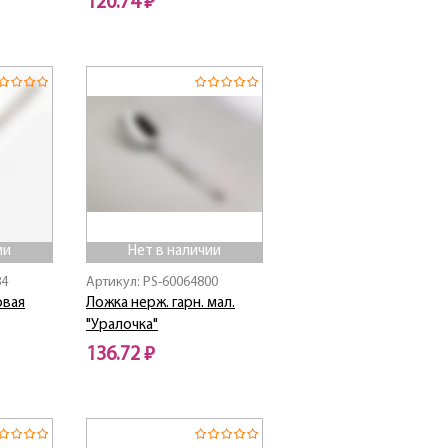
120.74 ₽
Нет в наличии
ии
Нет в наличии
84
Артикул: PS-60064800
овая
Ложка нерж. гарн. мал.
"Уралочка"
136.72 ₽
Нет в наличии