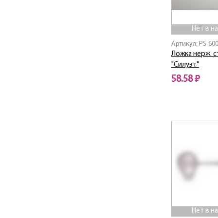
Нет в н
Артикул: PS-60
Ложка нерж. 
"Силуэт"
58.58 ₽
Нет в наличии
Нет в н