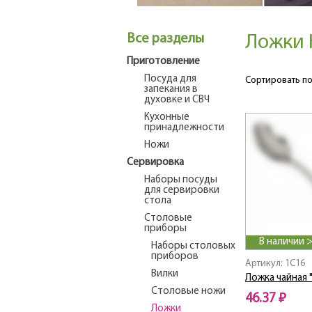
Все разделы
Ложки 
Приготовление
Посуда для
Сортировать по
запекания в
духовке и СВЧ
Кухонные
принадлежности
Ножи
Сервировка
Наборы посуды
для сервировки
стола
Столовые
приборы
В наличии 
Наборы столовых
приборов
Артикул: 1C16
Вилки
Ложка чайная 
Столовые ножи
46.37 ₽
Ложки