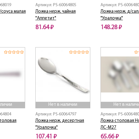
068019
Артикул: PS-60064805
Артикул: PS-600648
/соуса малая
Ложка нерж. чайная
Ложка нерж. д/сал
"Аппетит"
"Уралочка"
81.64 ₽
148.28 ₽
Нет в наличии
Нет в наличии
аличии
Нет в наличии
Нет в налич
064804
Артикул: PS-60064797
Артикул: PS-600648
столовая
Ложка нерж. десертная
Ложка столовая Н
"Уралочка"
ЛС-М27
107.41 ₽
65.66 ₽