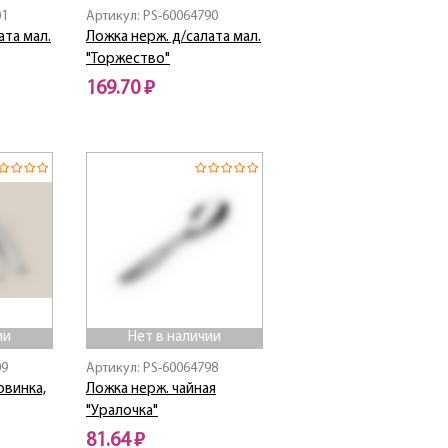
01
Артикул: PS-60064790
ата мал.
Ложка нерж. д/салата мал.
"Торжество"
169.70 ₽
Нет в наличии
ии
Нет в наличии
09
Артикул: PS-60064798
овинка,
Ложка нерж. чайная
"Уралочка"
81.64 ₽