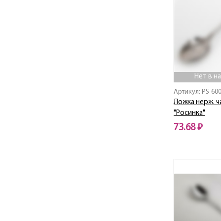
Нет в н
Артикул: PS-60
Ложка нерж. ч
"Росинка"
73.68 ₽
Нет в наличии