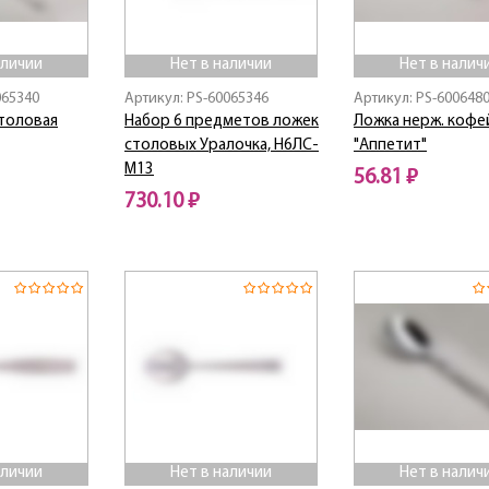
аличии
Нет в наличии
Нет в налич
065340
Артикул: PS-60065346
Артикул: PS-600648
столовая
Набор 6 предметов ложек
Ложка нерж. кофе
столовых Уралочка, Н6ЛС-
"Аппетит"
М13
56.81 ₽
730.10 ₽
Нет в наличии
Нет в наличии
аличии
Нет в наличии
Нет в налич