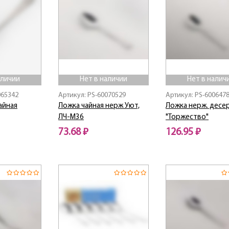
аличии
Нет в наличии
Нет в налич
065342
Артикул: PS-60070529
Артикул: PS-600647
айная
Ложка чайная нерж Уют,
Ложка нерж. десе
ЛЧ-М36
"Торжество"
73.68 ₽
126.95 ₽
Нет в наличии
Нет в наличии