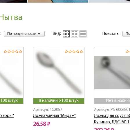
Нытва
:
По популярности
По
Вид:
Показать:
>100 штук
В наличии >100 штук
Нет в налич
Артикул: 1C2057
Артикул: PS-600680
"Узоры"
Ложка чайная "Мираж"
Ложка для соуса 
Кулинар, ЛДС-М11
26.58 ₽