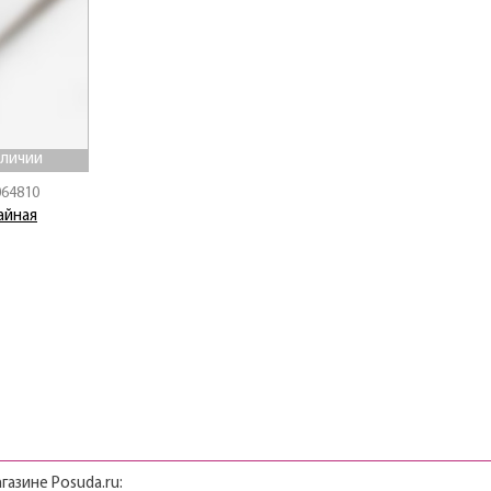
аличии
064810
айная
газине Posuda.ru: