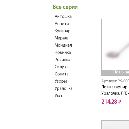
Все серии
Антошка
Аппетит
Кулинар
Мираж
Мондиал
Новинка
Росинка
Силуэт
Нет в н
Соната
Артикул: PS-60
Узоры
Ложка гарнир
Уралочка
Уралочка, ЛГБ
Уют
214.28 ₽
Нет в наличии