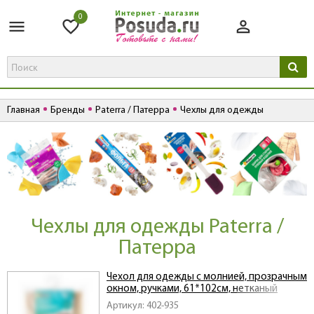
0
Главная
Бренды
Paterra / Патерра
Чехлы для одежды
Чехлы для одежды Paterra /
Патерра
Чехол для одежды с молнией, прозрачным
окном, ручками, 61*102см, нетканый
материал+ПВХ
Артикул: 402-935