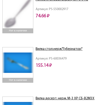
Артикул: PS-550002917
74.66 ₽
Нет в наличии
Вилка стол.нерж."Губернатор"
Артикул: PS-60036479
155.14 ₽
Нет в наличии
Вилка десерт. нерж. М-3 ХР СБ-В2М3Х