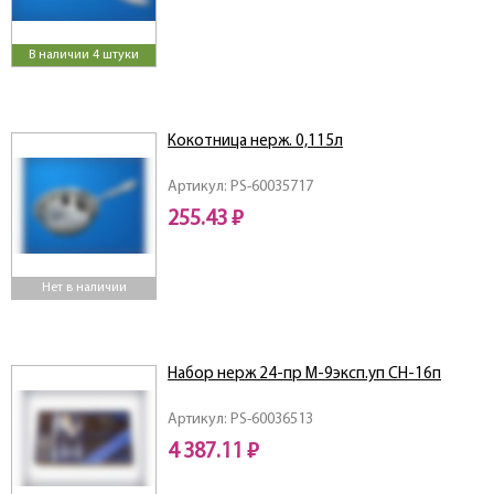
В наличии 4 штуки
Кокотница нерж. 0,115л
Артикул: PS-60035717
255.43 ₽
Нет в наличии
Набор нерж 24-пр М-9эксп.уп СН-16п
Артикул: PS-60036513
4 387.11 ₽