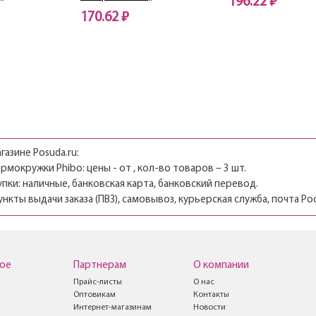
196.22 ₽
170.62 ₽
газине Posuda.ru:
рмокружки Phibo: цены - от , кол-во товаров – 3 шт.
пки: наличные, банковская карта, банковский перевод.
ункты выдачи заказа (ПВЗ), самовывоз, курьерская служба, почта Ро
ое
Партнерам
О компании
Прайс-листы
О нас
Оптовикам
Контакты
Интернет-магазинам
Новости