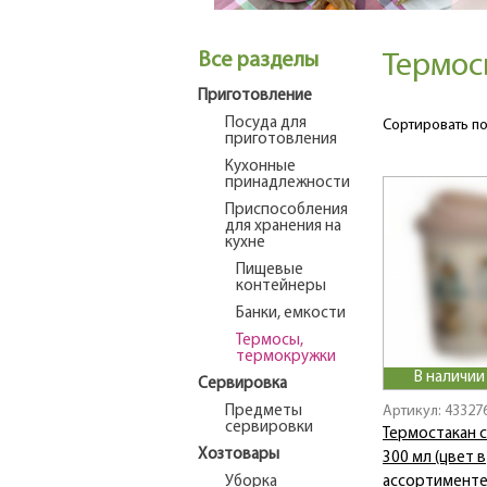
Все разделы
Термос
Приготовление
Посуда для
Сортировать по
приготовления
Кухонные
принадлежности
Приспособления
для хранения на
кухне
Пищевые
контейнеры
Банки, емкости
Термосы,
термокружки
В наличии
Сервировка
Предметы
Артикул: 43327
сервировки
Термостакан 
Хозтовары
300 мл (цвет в
Уборка
ассортименте