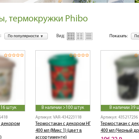
ы, термокружки Phibo
:
По популярности
По
Вид:
Показать:
 16 штук
В наличии >100 штук
В наличии 39 
6418
Артикул: VAR-434223118
Артикул: 435217236
с декором
Термостакан с декором НГ
Термостакан с де
400 мл (Микс 1) (цвет в
400 мл (Черный др
)
ассортименте)