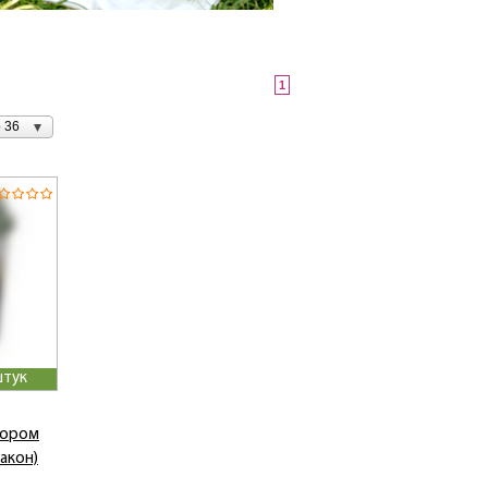
1
 36
штук
кором
акон)