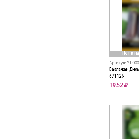
Нет в н
Артикул: УТ-00
Баклажан Диам
671126
19.52 ₽
Нет в наличии