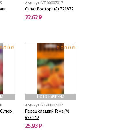
35
Артикул: УТ-00007017
ракл
Салат Восторг (А) 721877
22.62 ₽
Нет в наличии
ии
Нет в наличии
40
Артикул: УТ-00007007
 Супер
Перец сладкий Тема (А)
683149
25.93 ₽