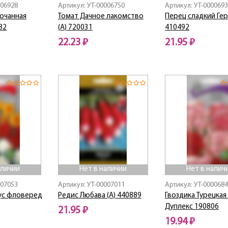
006928
Артикул: УТ-00006750
Артикул: УТ-000069
кочанная
Томат Дачное лакомство
Перец сладкий Ге
82
(А) 720031
410492
22.23 ₽
21.95 ₽
Нет в наличии
Нет в наличии
аличии
Нет в наличии
Нет в налич
007053
Артикул: УТ-00007011
Артикул: УТ-000068
тус фловеред
Редис Любава (А) 440889
Гвоздика Турецкая
Дуплекс 190806
21.95 ₽
19.94 ₽