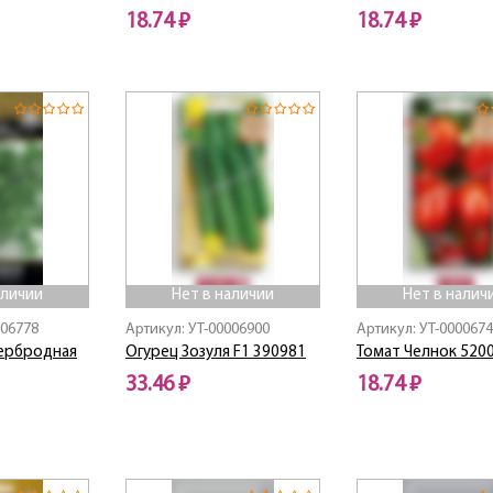
18.74 ₽
18.74 ₽
аличии
Нет в наличии
Нет в налич
006778
Артикул: УТ-00006900
Артикул: УТ-000067
ербродная
Огурец Зозуля F1 390981
Томат Челнок 520
33.46 ₽
18.74 ₽
Нет в наличии
Нет в наличии