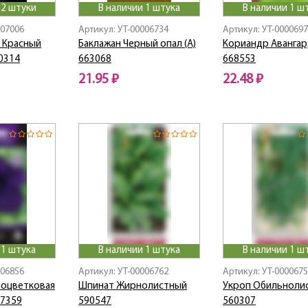
 2 штуки
В наличии 1 штука
В наличии 1 ш
007006
Артикул: УТ-00006734
Артикул: УТ-000069
 Красный
Баклажан Черный опал (А)
Кориандр Авангард
10314
663068
668553
21.95 ₽
22.48 ₽
 1 штука
В наличии 1 штука
В наличии 1 ш
006856
Артикул: УТ-00006762
Артикул: УТ-000067
ноцветковая
Шпинат Жирнолистный
Укроп Обильноли
37359
590547
560307