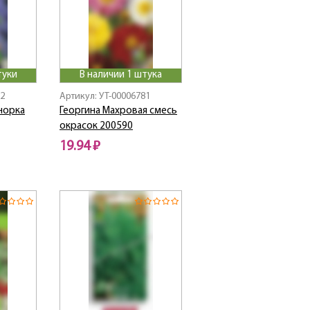
туки
В наличии 1 штука
72
Артикул: УТ-00006781
норка
Георгина Махровая смесь
окрасок 200590
19.94 ₽