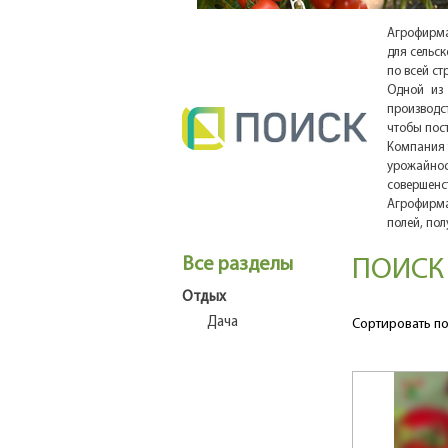
Агрофирма
для сельск
по всей ст
Одной из 
производс
чтобы пос
Компания 
урожайнос
совершенс
Агрофирма
полей, по
Все разделы
ПОИСК
Отдых
Дача
Сортировать по