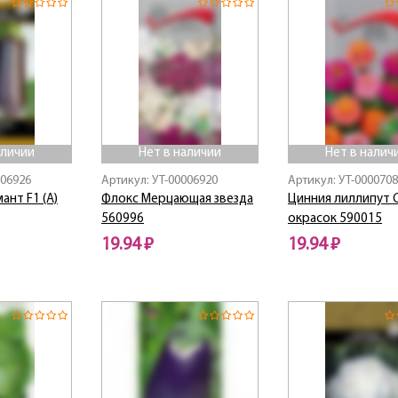
аличии
Нет в наличии
Нет в налич
006926
Артикул: УТ-00006920
Артикул: УТ-000070
ант F1 (А)
Флокс Мерцающая звезда
Цинния лиллипут 
560996
окрасок 590015
19.94 ₽
19.94 ₽
Нет в наличии
Нет в наличии