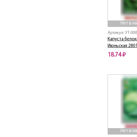
Нет в н
Артикул: УТ-00
Капуста бело
Июньская 280
18.74 ₽
Нет в наличии
Нет в н