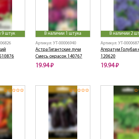
 9 штук
В наличии 1 штука
В наличии 2 ш
006826
Артикул: УТ-00006940
Артикул: УТ-000068
кий
Астра Гигантские лучи
Агератум Голубая 
510876
Смесь окрасок 140767
120620
19.94 ₽
19.94 ₽