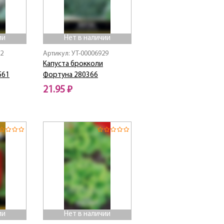
ии
Нет в наличии
12
Артикул: УТ-00006929
Капуста брокколи
561
Фортуна 280366
21.95 ₽
Нет в наличии
ии
Нет в наличии