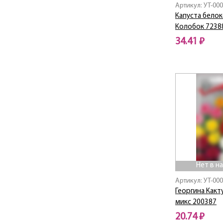
Артикул: УТ-00
Капуста бело
Колобок 7238
34.41 ₽
Нет в наличии
Нет в н
Артикул: УТ-00
Георгина Как
микс 200387
20.74 ₽