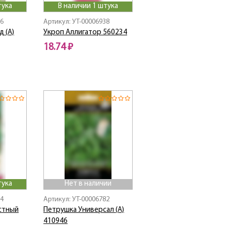
тука
В наличии 1 штука
76
Артикул: УТ-00006938
 (А)
Укроп Аллигатор 560234
18.74 ₽
тука
Нет в наличии
54
Артикул: УТ-00006782
стный
Петрушка Универсал (А)
410946