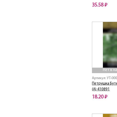
35.58 ₽
Нет в н
Артикул: УТ-00
Петрушка Бут
(А) 410891
18.20 ₽
Нет в наличии