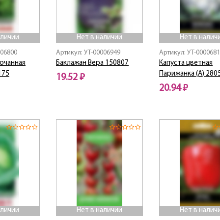
аличии
Нет в наличии
Нет в налич
006800
Артикул: УТ-00006949
Артикул: УТ-000068
кочанная
Баклажан Вера 150807
Капуста цветная
175
Парижанка (А) 280
19.52 ₽
20.94 ₽
Нет в наличии
Нет в наличии
аличии
Нет в наличии
Нет в налич