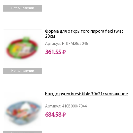
Нет в наличии
Форма для открытого пирога flexi twist
28см
Артикул: FTBFM28/5046
361.55 ₽
Нет в наличии
Блюдо pyrex irresistible 30х21см овальное
Артикул: 410B000/7044
684.58 ₽