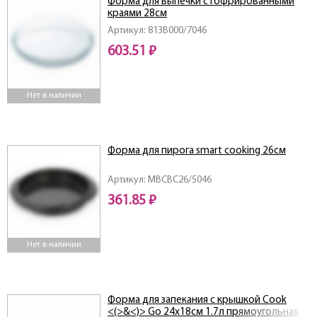
Форма для выпечки с гофрированными
краями 28см
Артикул: 813B000/7046
603.51 ₽
Нет в наличии
Форма для пирога smart cooking 26см
Артикул: MBCBC26/5046
361.85 ₽
Нет в наличии
Форма для запекания с крышкой Cook
<(>&<)> Go 24х18см 1.7л прямоугольная