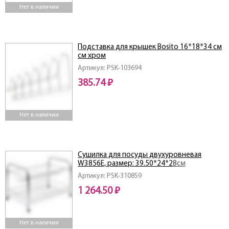
Нет в наличии
Подставка для крышек Bosito 16*18*34 см
см хром
Артикул: PSK-103694
385.74 ₽
Нет в наличии
Сушилка для посуды двухуровневая
W3856E, размер: 39.50*24*28см
Артикул: PSK-310859
1 264.50 ₽
Нет в наличии