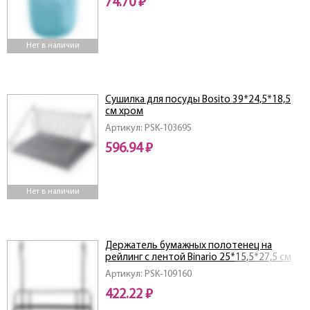
74.70 ₽
Нет в наличии
Сушилка для посуды Bosito 39*24,5*18,5
см хром
Артикул: PSK-103695
596.94 ₽
Нет в наличии
Держатель бумажных полотенец на
рейлинг с лентой Binario 25*15,5*27,5 см
(полимерное покрытие)
Артикул: PSK-109160
422.22 ₽