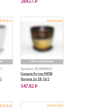
284.51 ₽
Нет в наличии
ии
Нет в наличии
41
Артикул: 00-00000563
/
Горшок Бутон РИТМ
/1
бронза 2л. EB 16/2
547.82 ₽
Нет в наличии