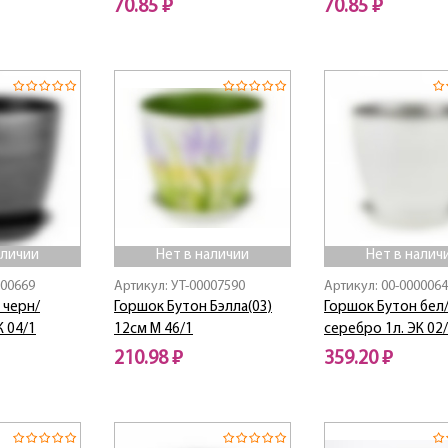
70.85 ₽
70.85 ₽
Нет в наличии
Нет в наличии
аличии
Нет в наличии
Нет в налич
000669
Артикул: УТ-00007590
Артикул: 00-000006
 черн/
Горшок Бутон Бэлла(03)
Горшок Бутон бел
К 04/1
12см М 46/1
серебро 1л. ЭК 02
210.98 ₽
359.20 ₽
Нет в наличии
Нет в наличии