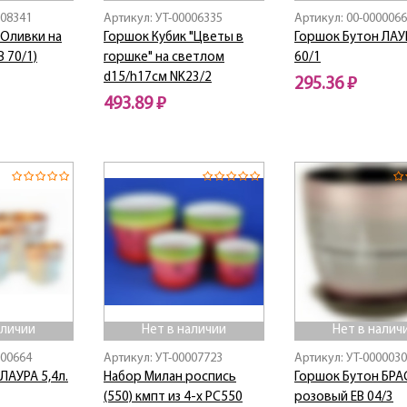
008341
Артикул: УТ-00006335
Артикул: 00-000006
 Оливки на
Горшок Кубик "Цветы в
Горшок Бутон ЛАУР
 70/1)
горшке" на светлом
60/1
d15/h17см NK23/2
295.36 ₽
493.89 ₽
Нет в наличии
Нет в наличии
аличии
Нет в наличии
Нет в налич
000664
Артикул: УТ-00007723
Артикул: УТ-000003
ЛАУРА 5,4л.
Набор Милан роспись
Горшок Бутон БРА
(550) кмпт из 4-х РС550
розовый ЕВ 04/3