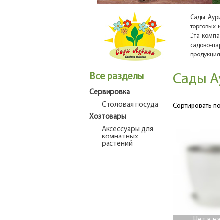
Сады Аури
торговых 
Эта компа
садово-па
продукция
Все разделы
Сады А
Сервировка
Столовая посуда
Сортировать по
Хозтовары
Аксессуары для
комнатных
растений
Нет в н