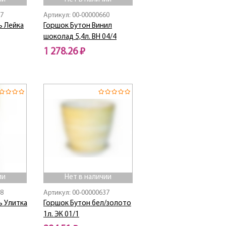
07
Артикул: 00-00000660
ь Лейка
Горшок Бутон Винил
шоколад 5,4л. ВН 04/4
1 278.26 ₽
Нет в наличии
ии
Нет в наличии
08
Артикул: 00-00000637
 Улитка
Горшок Бутон бел/золото
1л. ЭК 01/1