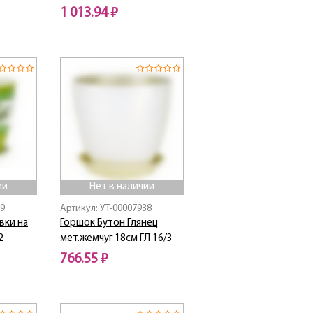
1 013.94 ₽
Нет в наличии
ии
Нет в наличии
69
Артикул: УТ-00007938
вки на
Горшок Бутон Глянец
2
мет.жемчуг 18см ГЛ 16/3
766.55 ₽
Нет в наличии