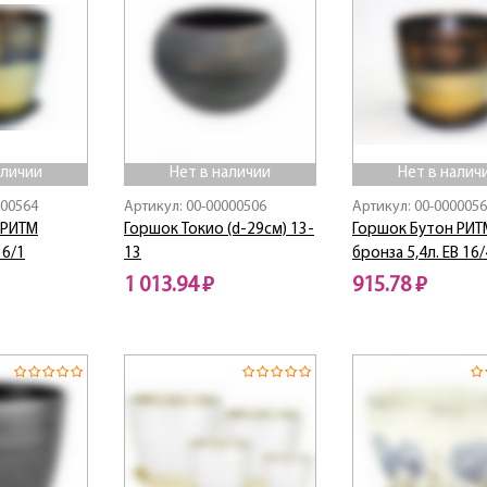
аличии
Нет в наличии
Нет в налич
000564
Артикул: 00-00000506
Артикул: 00-000005
 РИТМ
Горшок Токио (d-29см) 13-
Горшок Бутон РИТ
16/1
13
бронза 5,4л. EB 16/
1 013.94 ₽
915.78 ₽
Нет в наличии
Нет в наличии