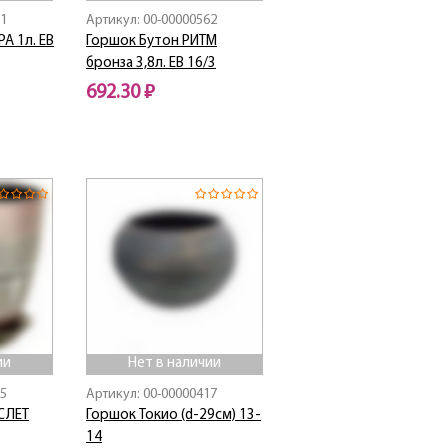
61
Артикул: 00-00000562
А 1л. ЕВ
Горшок Бутон РИТМ
бронза 3,8л. EB 16/3
692.30 ₽
Нет в наличии
ии
Нет в наличии
05
Артикул: 00-00000417
СЛЕТ
Горшок Токио (d-29см) 13-
14