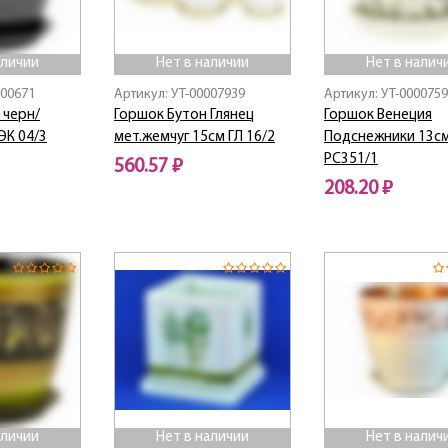
аличии
Нет в наличии
Нет в налич
000671
Артикул: УТ-00007939
Артикул: УТ-000075
 черн/
Горшок Бутон Глянец
Горшок Венеция
ЭК 04/3
мет.жемчуг 15см ГЛ 16/2
Подснежники 13с
РС351/1
560.57 ₽
208.20 ₽
Нет в наличии
Нет в наличии
аличии
Нет в наличии
Нет в налич