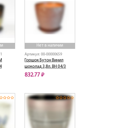
ии
Нет в наличии
61
Артикул: 00-00000659
М
Горшок Бутон Винил
4
шоколад 3,8л. ВН 04/3
832.77 ₽
Нет в наличии