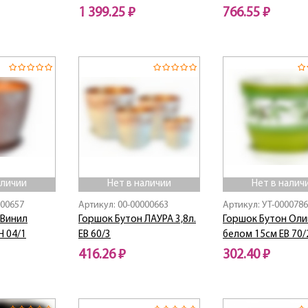
1 399.25 ₽
766.55 ₽
Нет в наличии
Нет в наличии
аличии
Нет в наличии
Нет в налич
000657
Артикул: 00-00000663
Артикул: УТ-000078
 Винил
Горшок Бутон ЛАУРА 3,8л.
Горшок Бутон Оли
Н 04/1
ЕВ 60/3
белом 15см ЕВ 70/
416.26 ₽
302.40 ₽
Нет в наличии
Нет в наличии