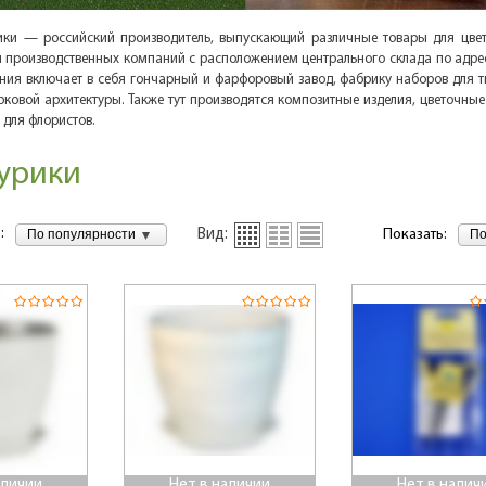
ки — российский производитель, выпускающий различные товары для цвет
и производственных компаний с расположением центрального склада по адресу
ния включает в себя гончарный и фарфоровый завод, фабрику наборов для тв
рковой архитектуры. Также тут производятся композитные изделия, цветочные
 для флористов.
урики
:
По популярности
По
Вид:
Показать:
аличии
Нет в наличии
Нет в налич