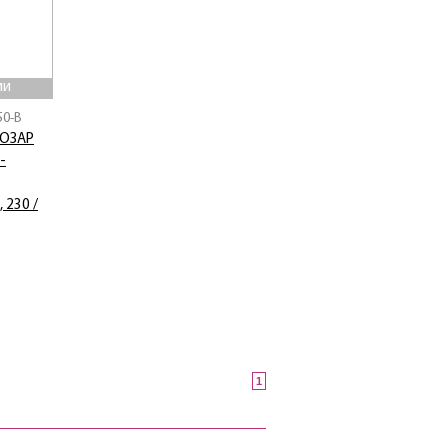
ии
50-B
ТОЗАР
-
 230 /
1