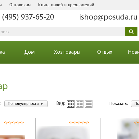
и
Оптовикам
Книга жалоб и предложений
 (495) 937-65-20
ishop@posuda.ru
ка
Дом
Хозтовары
Отдых
Нов
ар
:
По популярности
По
Вид:
Показать: