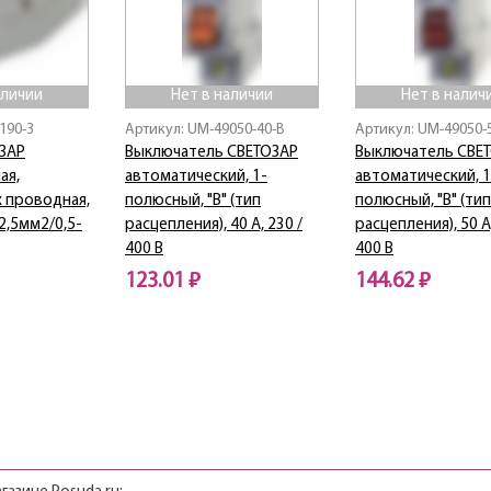
аличии
Нет в наличии
Нет в налич
190-3
Артикул: UM-49050-40-B
Артикул: UM-49050-
ЗАР
Выключатель СВЕТОЗАР
Выключатель СВЕ
ая,
автоматический, 1-
автоматический, 1
х проводная,
полюсный, "B" (тип
полюсный, "B" (тип
-2,5мм2/0,5-
расцепления), 40 A, 230 /
расцепления), 50 A,
400 В
400 В
123.01 ₽
144.62 ₽
Нет в наличии
Нет в наличии