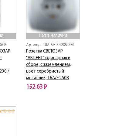
ии
Нет в наличии
06-B
Артикул: UM-SV-54205-SM
ТОЗАР
Розетка СВЕТОЗАР
-
"АКЦЕНТ" одинарная в
сборе, с заземлением,
230 /
цвет серебристый
металлик, 16А/~250В
152.63 ₽
Нет в наличии