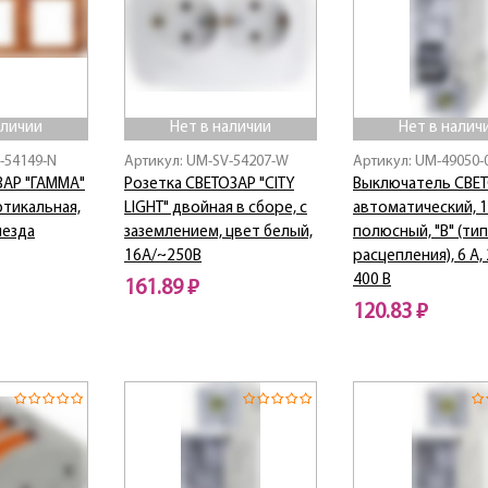
аличии
Нет в наличии
Нет в налич
-54149-N
Артикул: UM-SV-54207-W
Артикул: UM-49050-
ЗАР "ГАММА"
Розетка СВЕТОЗАР "CITY
Выключатель СВЕ
ртикальная,
LIGHT" двойная в сборе, с
автоматический, 1
незда
заземлением, цвет белый,
полюсный, "B" (тип
16А/~250В
расцепления), 6 A, 
400 В
161.89 ₽
120.83 ₽
Нет в наличии
Нет в наличии