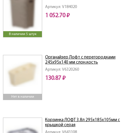
Артикул: V184020
1 052.70 ₽
В наличии 5 штук
Органайзер Лофт с перегородками
245х95х140 мм слон.кость
Артикул: V6320260
130.87 ₽
Нет в наличии
Корзинка ЛОФТ 3.8л 295х185х105мм с
крышкой серая
Артикул: V643108