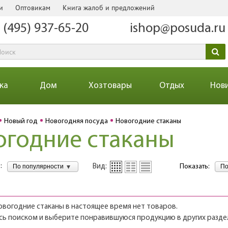
и
Оптовикам
Книга жалоб и предложений
 (495) 937-65-20
ishop@posuda.ru
ка
Дом
Хозтовары
Отдых
Нов
Новый год
Новогодняя посуда
Новогодние стаканы
огодние стаканы
:
По популярности
По
Вид:
Показать:
овогодние стаканы в настоящее время нет товаров.
сь поиском и выберите понравившуюся продукцию в других раздел