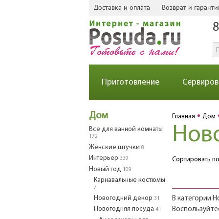
Доставка и оплата
Возврат и гаранти
8
Приготовление
Сервиров
Дом
Главная
Дом
Нов
Все для ванной комнаты
172
Женские штучки
8
Интерьер
339
Сортировать по
Новый год
109
Карнавальные костюмы
7
Новогодний декор
В категории Н
31
Новогодняя посуда
Воспользуйте
41