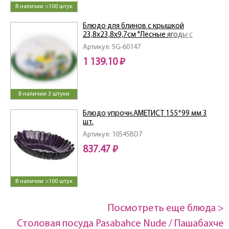
В наличии >100 штук
Блюдо для блинов с крышкой
23,8х23,8х9,7см "Лесные ягоды с
лимонами" LR
Артикул: SG-60147
1 139.10 ₽
В наличии 3 штуки
Блюдо упрочн.АМЕТИСТ 155*99 мм 3
шт.
Артикул: 10545BD7
837.47 ₽
В наличии >100 штук
Посмотреть еще блюда >
Столовая посуда Pasabahce Nude / Пашабахче