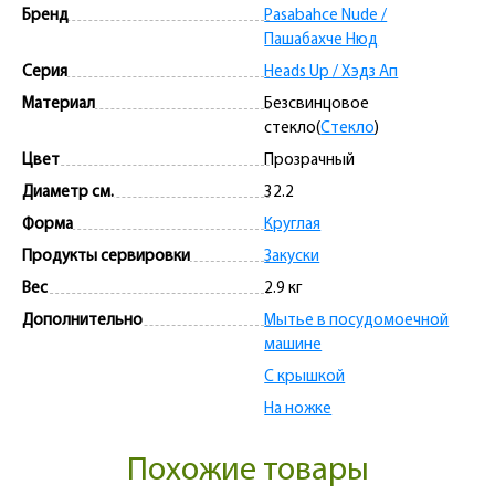
Бренд
Pasabahce Nude /
Пашабахче Нюд
Серия
Heads Up / Хэдз Ап
Материал
Безсвинцовое
стекло(
Стекло
)
Цвет
Прозрачный
Диаметр см.
32.2
Форма
Круглая
Продукты сервировки
Закуски
Вес
2.9 кг
Дополнительно
Мытье в посудомоечной
машине
С крышкой
На ножке
Похожие товары