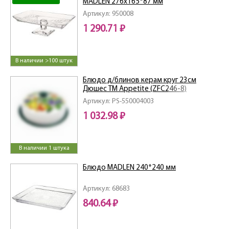
MADLEN 276x165*87 мм
Артикул: 950008
1 290.71 ₽
В наличии >100 штук
Блюдо д/блинов керам круг 23см
Дюшес ТМ Appetite (ZFC246-8)
Артикул: PS-550004003
1 032.98 ₽
В наличии 1 штука
Блюдо MADLEN 240*240 мм
Артикул: 68683
840.64 ₽