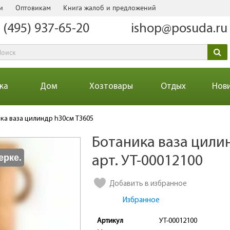
и
Оптовикам
Книга жалоб и предложений
 (495) 937-65-20
ishop@posuda.ru
ка
Дом
Хозтовары
Отдых
Нов
ка ваза цилиндр h30см Т3605
Ботаника ваза цили
Количество
ерке.
арт. УТ-00012100
Добавить в избранное
Избранное
Артикул
УТ-00012100