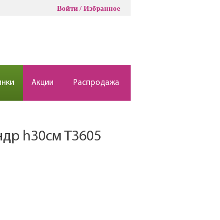
Войти
Избранное
инки
Акции
Распродажа
ндр h30см Т3605