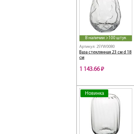
В наличии >100 штук
Артикул: 25YW0080
Ваза стеклянная 23 см d 18
см
1 143.66 ₽
Новинка