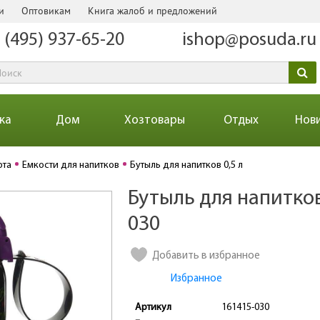
и
Оптовикам
Книга жалоб и предложений
 (495) 937-65-20
ishop@posuda.ru
ка
Дом
Хозтовары
Отдых
Нов
рта
Емкости для напитков
Бутыль для напитков 0,5 л
Бутыль для напитков 
Количество
030
Добавить в избранное
Избранное
Артикул
161415-030