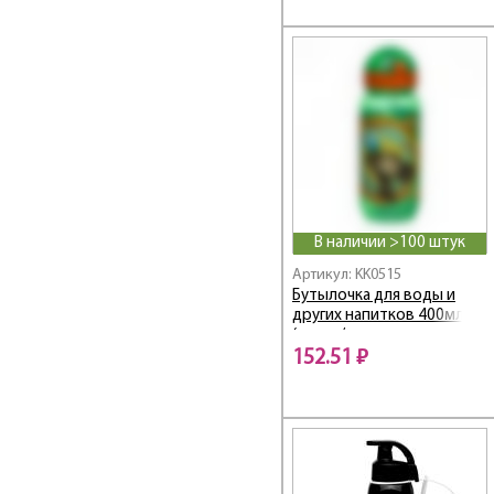
В наличии >100 штук
Артикул: KK0515
Бутылочка для воды и
других напитков 400мл
(цвета/иллюстр. в
ассорти)
152.51 ₽