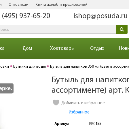
и
Оптовикам
Книга жалоб и предложений
 (495) 937-65-20
ishop@posuda.ru
ка
Дом
Хозтовары
Отдых
Нов
ровки
Бутылки для воды
Бутыль для напитков 350 мл (цвет в ассорти
Бутыль для напитков
Количество
ерке.
ассортименте) арт. 
Добавить в избранное
Избранное
Артикул
KK0155