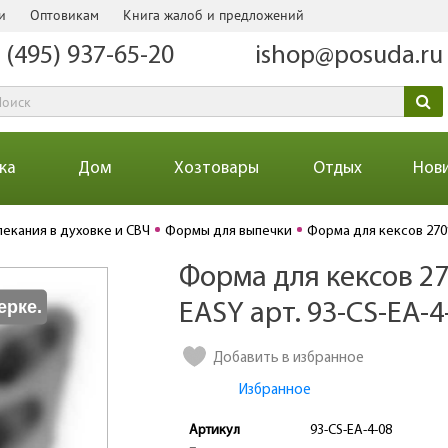
и
Оптовикам
Книга жалоб и предложений
 (495) 937-65-20
ishop@posuda.ru
ка
Дом
Хозтовары
Отдых
Нов
пекания в духовке и СВЧ
Формы для выпечки
Форма для кексов 270
Форма для кексов 27
Количество
ерке.
EASY арт. 93-CS-EA-4
Добавить в избранное
Избранное
Артикул
93-CS-EA-4-08