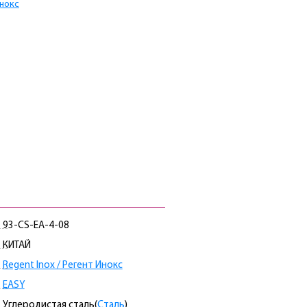
Инокс
93-CS-EA-4-08
КИТАЙ
Regent Inox / Регент Инокс
EASY
Углеродистая сталь(
Сталь
)