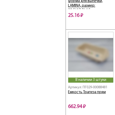
Форма для выпечки,
LAMINA, размер:
22,5*17,7*4,5 см, из алюм
фольги, прямоугольная,
25.16 ₽
одноразовая
В наличии 3 штуки
Артикул: ПГ029-00088481
Емкость Трапеза прям
662.94 ₽