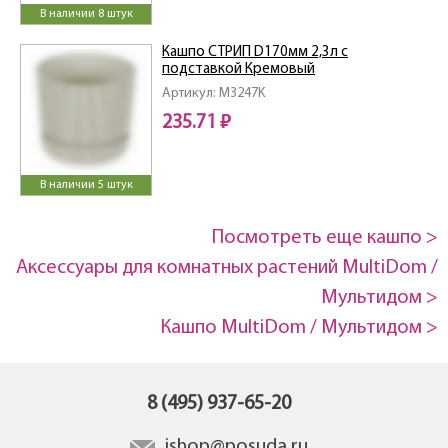
В наличии 8 штук
Кашпо СТРИП D170мм 2,3л с
подставкой Кремовый
Артикул: M3247K
235.71 ₽
В наличии 5 штук
Посмотреть еще кашпо >
Аксессуары для комнатных растений MultiDom /
Мультидом >
Кашпо MultiDom / Мультидом >
8 (495) 937-65-20
ishop@posuda.ru