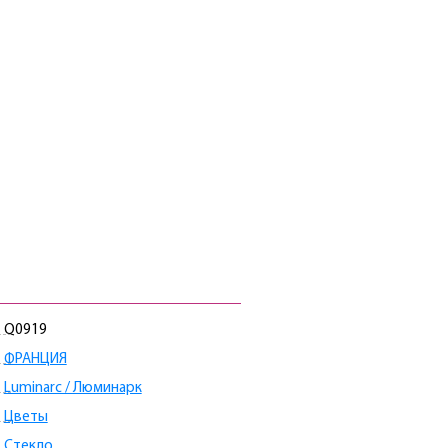
Q0919
ФРАНЦИЯ
Luminarc / Люминарк
Цветы
Стекло