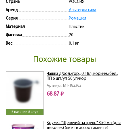
Страна
РОССИЯ
Бренд
Альтернатива
Серия
Ромашки
Материал
Пластик
Фасовка
20
Вес
0.1 кг
Похожие товары
Чашка д/хол./гор., 0.18л, коричн./бел.,
ПП 6 шт/уп 50 уп/кор
Артикул: MT-182362
68.87 ₽
В наличии 8 штук
Кружка "Щенячий патруль" 350 мл (для
девочек) (цвет в ассортименте)