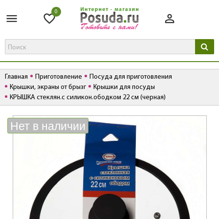
0
Главная
Приготовление
Посуда для приготовления
Крышки, экраны от брызг
Крышки для посуды
КРЫШКА стеклян.с силикон.ободком 22 см (черная)
К
Нет в наличии