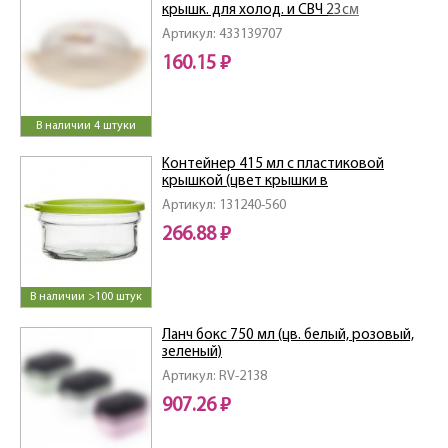
крышк. для холод. и СВЧ 23см
(Бежевый)
Артикул: 433139707
160.15 ₽
В наличии 4 штуки
Контейнер 415 мл с пластиковой
крышкой (цвет крышки в
ассортименте)
Артикул: 131240-560
266.88 ₽
В наличии >100 штук
Ланч бокс 750 мл (цв. белый, розовый,
зеленый)
Артикул: RV-2138
907.26 ₽