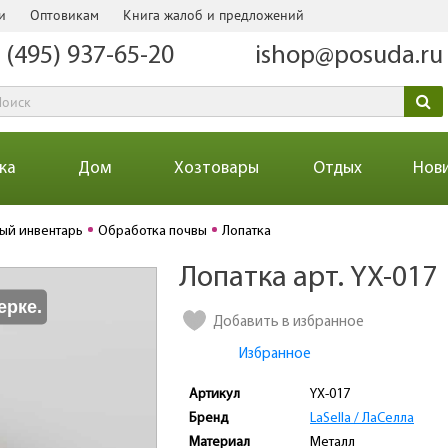
и
Оптовикам
Книга жалоб и предложений
 (495) 937-65-20
ishop@posuda.ru
ка
Дом
Хозтовары
Отдых
Нов
ый инвентарь
Обработка почвы
Лопатка
Лопатка арт. YX-017
Количество
ерке.
Добавить в избранное
Избранное
Артикул
YX-017
Бренд
LaSella / ЛаCелла
Материал
Металл