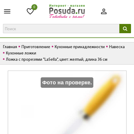
0
Главная
Приготовление
Кухонные принадлежности
Навеска
Кухонные ложки
Ложка с прорезями "LaSella", цвет: желтый, длина 36 см
К
Фото на проверке.