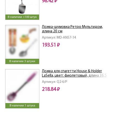
98.42 ₽
В наличии >100 штук
Ложка-шумовка Ретро Мультидом,
длина 20 см
Артикул: MD-AN57-14
193.51 ₽
В наличии 3 штуки
Ложка для спагетти House & Holder
LaSella, цвет: фиолетовый, длина 36,5
см
Артикул: Q2-6/P
218.84 ₽
В наличии 1 штука