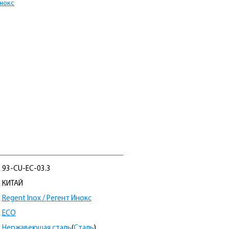
Инокс
93-CU-EC-03.3
КИТАЙ
Regent Inox / Регент Инокс
ECO
Нержавеющая сталь
(
Сталь
)