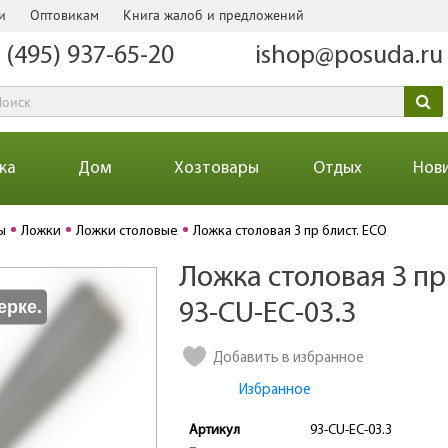
и
Оптовикам
Книга жалоб и предложений
 (495) 937-65-20
ishop@posuda.ru
ка
Дом
Хозтовары
Отдых
Нов
ы
Ложки
Ложки столовые
Ложка столовая 3 пр блист. ECO
Ложка столовая 3 пр 
Количество
ерке.
93-CU-EC-03.3
Добавить в избранное
Избранное
Артикул
93-CU-EC-03.3