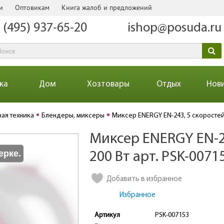
и
Оптовикам
Книга жалоб и предложений
 (495) 937-65-20
ishop@posuda.ru
ка
Дом
Хозтовары
Отдых
Нов
вая техника
Блендеры, миксеры
Миксер ENERGY EN-243, 5 скоростей,
Миксер ENERGY EN-24
Количество
ерке.
200 Вт арт. PSK-0071
Добавить в избранное
Избранное
Артикул
PSK-007153