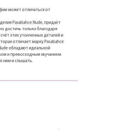
афии может отличаться от
зделия Pasabahce Nude, придаёт
но достичь только благодаря
 счёт этих утонченных деталей и
оторая отличает марку Pasabahce
 Nude обладают идеальной
ом и превосходным звучанием.
 к ним и слышать.