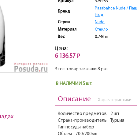
Артикул
92546N
Pasabahce Nude / Па
Бренд
Нюд
Серия
Nude
Материал
Стекло
Вес
0.746 кг
Цена:
6 136.57 ₽
Этот товар заказали 8 раз
В НАЛИЧИИ 5 шт.
Описание
Характеристики
Количество предметов 2 шт
ладах
Страна-производитель Турция
Тип посуды набор
Объем 700/200мл