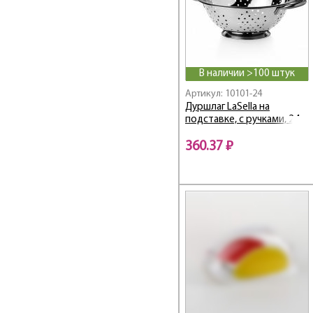
В наличии >100 штук
Артикул: 10101-24
Дуршлаг LaSella на
подставке, с ручками, 24
см
360.37 ₽