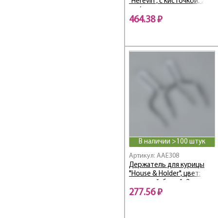
"Herevin", с кисточкой, 250
мл (цвета в ассортименте)
464.38 ₽
В наличии >100 штук
Артикул: AAE308
Держатель для курицы
"House & Holder", цвет:
стальной, белый, 2 шт
277.56 ₽