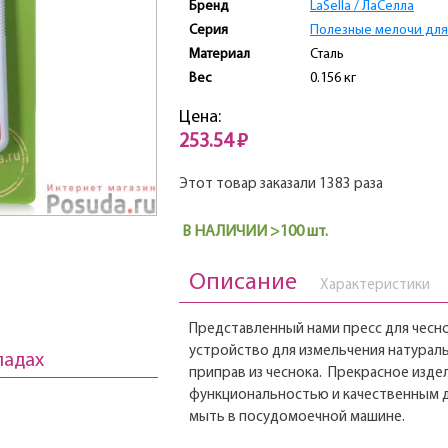
Бренд
LaSella / ЛаCелла
Серия
Полезные мелочи для
Материал
Сталь
Вес
0.156 кг
Цена:
253.54 ₽
Этот товар заказали 1383 раза
В НАЛИЧИИ >100 шт.
Описание
Характеристики
Представленный нами пресс для чесно
устройство для измельчения натураль
ладах
приправ из чеснока. Прекрасное изде
функциональностью и качественным д
мыть в посудомоечной машине.