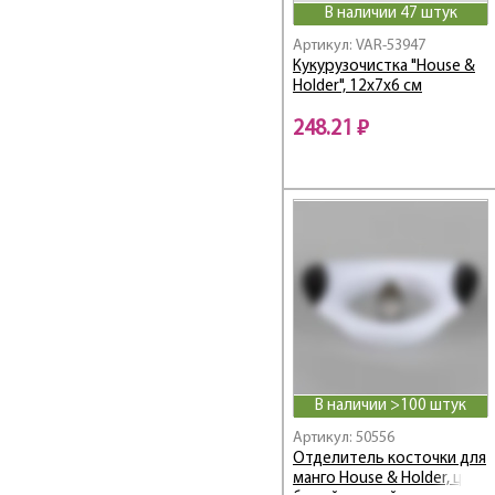
В наличии 47 штук
Артикул: VAR-53947
Кукурузочистка "House &
Holder", 12х7х6 см
248.21 ₽
В наличии >100 штук
Артикул: 50556
Отделитель косточки для
манго House & Holder, цвет: