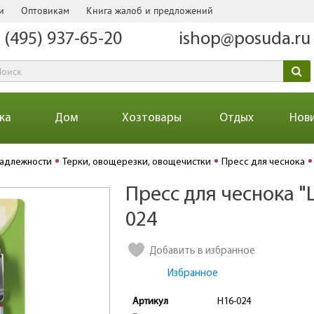
и
Оптовикам
Книга жалоб и предложений
 (495) 937-65-20
ishop@posuda.ru
ка
Дом
Хозтовары
Отдых
Нов
надлежности
Терки, овощерезки, овощечистки
Пресс для чеснока
Пресс для чеснока "L
Количество
024
Добавить в избранное
Избранное
Артикул
H16-024