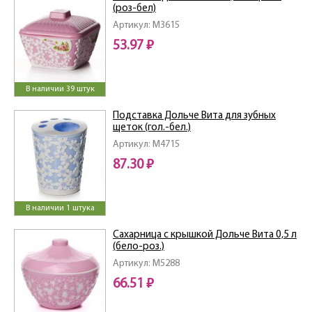
(роз-бел)
Артикул: M3615
53.97 ₽
В наличии 39 штук
Подставка Дольче Вита для зубных
щеток (гол.-бел.)
Артикул: M4715
87.30 ₽
В наличии 1 штука
Сахарница с крышкой Дольче Вита 0,5 л
(бело-роз.)
Артикул: M5288
66.51 ₽