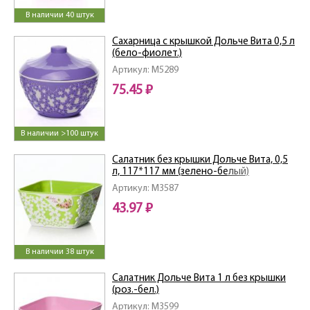
В наличии 40 штук
Сахарница с крышкой Дольче Вита 0,5 л
(бело-фиолет.)
Артикул: M5289
75.45 ₽
В наличии >100 штук
Салатник без крышки Дольче Вита, 0,5
л, 117*117 мм (зелено-белый)
Артикул: M3587
43.97 ₽
В наличии 38 штук
Салатник Дольче Вита 1 л без крышки
(роз.-бел.)
Артикул: M3599