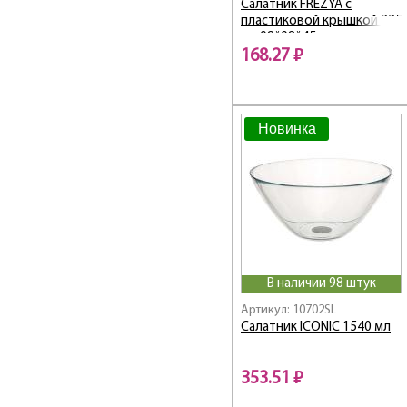
Салатник FREZYA с
пластиковой крышкой 225
мл 98*98*45 мм
168.27 ₽
Новинка
В наличии 98 штук
Артикул: 10702SL
Салатник ICONIC 1540 мл
353.51 ₽