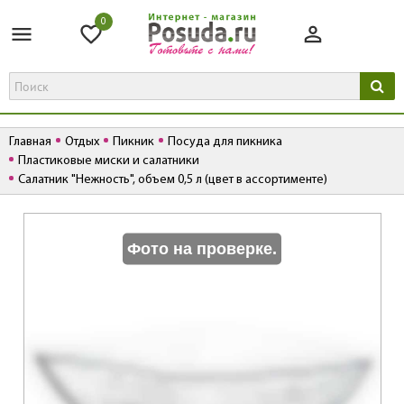
0
Главная
Отдых
Пикник
Посуда для пикника
Пластиковые миски и салатники
Салатник "Нежность", объем 0,5 л (цвет в ассортименте)
К
Фото на проверке.