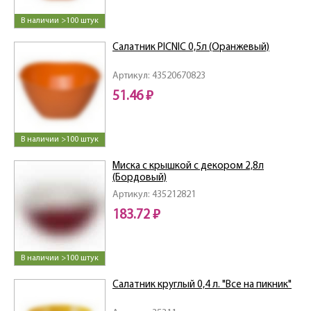
В наличии >100 штук
Салатник PICNIC 0,5л (Оранжевый)
Артикул: 43520670823
51.46 ₽
В наличии >100 штук
Миска с крышкой с декором 2,8л
(Бордовый)
Артикул: 435212821
183.72 ₽
В наличии >100 штук
Салатник круглый 0,4 л. "Все на пикник"