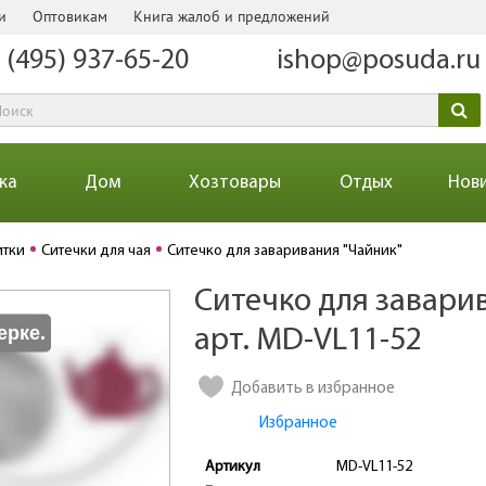
и
Оптовикам
Книга жалоб и предложений
 (495) 937-65-20
ishop@posuda.ru
ка
Дом
Хозтовары
Отдых
Нов
итки
Ситечки для чая
Ситечко для заваривания "Чайник"
Ситечко для завари
Количество
ерке.
арт. MD-VL11-52
Добавить в избранное
Избранное
Артикул
MD-VL11-52