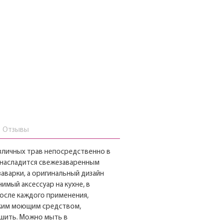
Отзывы
азличных трав непосредственно в
м насладится свежезаваренным
заварки, а оригинальный дизайн
имый аксессуар на кухне, в
после каждого применения,
дким моющим средством,
шить. Можно мыть в