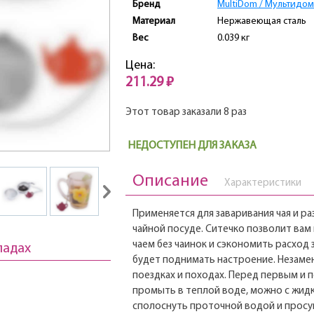
Бренд
MultiDom / Мультидом
Материал
Нержавеющая сталь
Вес
0.039 кг
Цена:
211.29 ₽
Этот товар заказали 8 раз
НЕДОСТУПЕН ДЛЯ ЗАКАЗА
Описание
Характеристики
Применяется для заваривания чая и р
чайной посуде. Ситечко позволит ва
чаем без чаинок и сэкономить расход 
ладах
будет поднимать настроение. Незамен
поездках и походах. Перед первым и 
промыть в теплой воде, можно с жи
сполоснуть проточной водой и просу