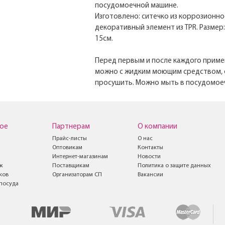
посудомоечной машине.
Изготовлено: ситечко из коррозионно
декоративный элемент из TPR. Размер:
15см.
Перед первым и после каждого приме
можно с жидким моющим средством, 
просушить. Можно мыть в посудомое
ое
Партнерам
О компании
Прайс-листы
О нас
Оптовикам
Контакты
Интернет-магазинам
Новости
ж
Поставщикам
Политика о защите данных
ков
Организаторам СП
Вакансии
посуда