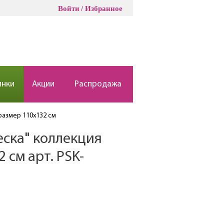
Войти
Избранное
инки
Акции
Распродажа
размер 110х132 см
еска" коллекция
 см арт. PSK-