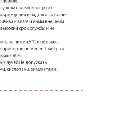
условиях.
исунком надежно защитит
повреждений и надолго сохранит
ойчива к влаге и иным внешним
т высокий срок службы и не
нить не ниже +5°С и не выше
х приборов не менее 1 метра и
 выше 80%.
ых лучей.Не допускать
и, кислотами, химикатами.