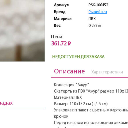
Артикул
PSK-106452
Бренд
Рыжий кот
Материал
ПВХ
Вес
0.273 кг
Цена:
361.72 ₽
НЕДОСТУПЕН ДЛЯ ЗАКАЗА
Описание
Характеристики
Коллекция "Ажур"
Скатерть из ПВХ "Ажур", размер 110х13
Материал: ПВХ
ладах
Размер: 110х132 см (+/-5 см)
Упаковка:пп пакет с цветным картон
крючок
Перед началом использования реком