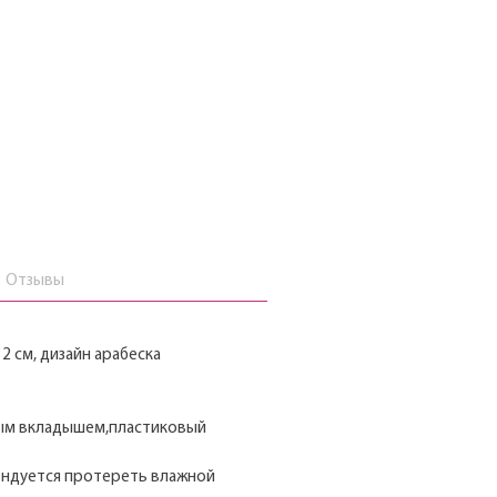
Отзывы
2 см, дизайн арабеска
ным вкладышем,пластиковый
ендуется протереть влажной