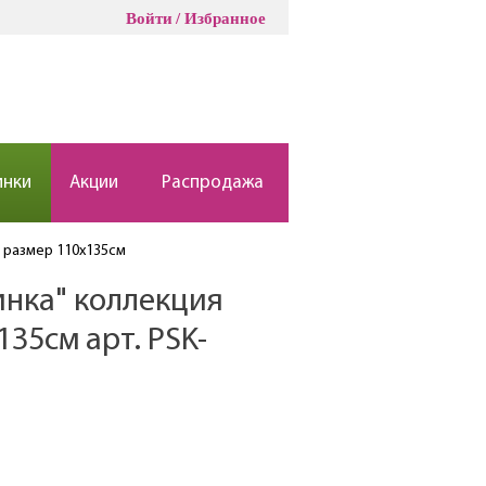
Войти
Избранное
инки
Акции
Распродажа
ж размер 110х135см
инка" коллекция
35см арт. PSK-