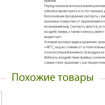
крючок
Перед началом использования реком
губкой и проветрить в естественных 
Безосновная прозрачная скатерть с р
кухонные покрытия от загрязнений и 
их внешний вид. Скатерть моется, уст
воздействиям, а также к износу, имее
выцветает.
Условия эксплуатации и хранения: хра
+40°С, на расстоянии от отопительны
относительной влажности воздуха не
Избегать воздействия прямых солнечн
совместное хранение с растворителям
Похожие товары