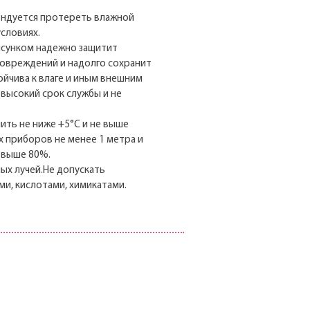
ендуется протереть влажной
условиях.
исунком надежно защитит
повреждений и надолго сохранит
ойчива к влаге и иным внешним
т высокий срок службы и не
нить не ниже +5°С и не выше
х приборов не менее 1 метра и
 выше 80%.
ых лучей.Не допускать
и, кислотами, химикатами.