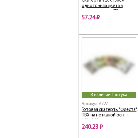
Скатерть 120х150см
однотонная цвета в
ассортименте, ПЭ
57.24 ₽
В наличии 1 штука
Артикул: 6727
Готовая скатерть "Фиеста",
ПВХ на нетканой осн., р-р
100х140 см
240.23 ₽