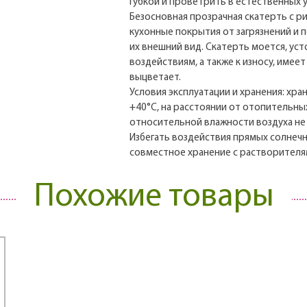
губкой и проветрить в естественных 
Безосновная прозрачная скатерть с р
кухонные покрытия от загрязнений и 
их внешний вид. Скатерть моется, уст
воздействиям, а также к износу, имее
выцветает.
Условия эксплуатации и хранения: хра
+40°С, на расстоянии от отопительны
относительной влажности воздуха не
Избегать воздействия прямых солнечн
совместное хранение с растворителям
Похожие товары