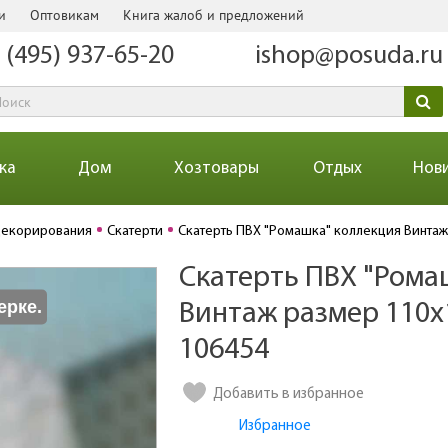
и
Оптовикам
Книга жалоб и предложений
 (495) 937-65-20
ishop@posuda.ru
ка
Дом
Хозтовары
Отдых
Нов
декорирования
Скатерти
Скатерть ПВХ "Ромашка" коллекция Винтаж
Скатерть ПВХ "Рома
Количество
ерке.
Винтаж размер 110х1
106454
Добавить в избранное
Избранное