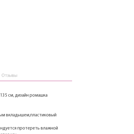
Отзывы
х135 см, дизайн ромашка
нным вкладышем,пластиковый
ендуется протереть влажной