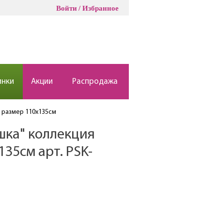
Войти
Избранное
инки
Акции
Распродажа
 размер 110х135см
шка" коллекция
35см арт. PSK-