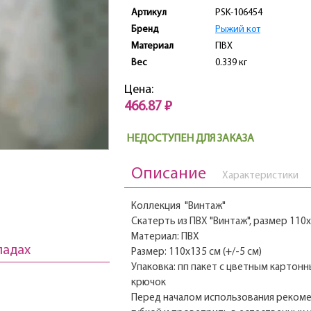
Артикул
PSK-106454
Бренд
Рыжий кот
Материал
ПВХ
Вес
0.339 кг
Цена:
466.87 ₽
НЕДОСТУПЕН ДЛЯ ЗАКАЗА
Описание
Характеристики
Коллекция "Винтаж"
Скатерть из ПВХ "Винтаж", размер 110
Материал: ПВХ
ладах
Размер: 110х135 см (+/-5 см)
Упаковка: пп пакет с цветным карто
крючок
Перед началом использования реком