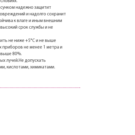
условиях.
исунком надежно защитит
повреждений и надолго сохранит
ойчива к влаге и иным внешним
т высокий срок службы и не
нить не ниже +5°С и не выше
х приборов не менее 1 метра и
 выше 80%.
ых лучей.Не допускать
и, кислотами, химикатами.