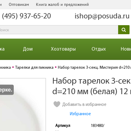
и
Оптовикам
Книга жалоб и предложений
 (495) 937-65-20
ishop@posuda.ru
ка
Дом
Хозтовары
Отдых
Нов
икника
Тарелки для пикника
Набор тарелок 3-секц. Мистерия d=210 
Набор тарелок 3-се
Количество
ерке.
d=210 мм (белая) 12 
Добавить в избранное
Избранное
Артикул
183480/