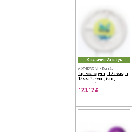
В наличии 25 штук
Артикул: MT-192235
Тарелка кругл., d 225мм, h
18мм, 3-секц., бел.,
сахарный тростник
123.12 ₽