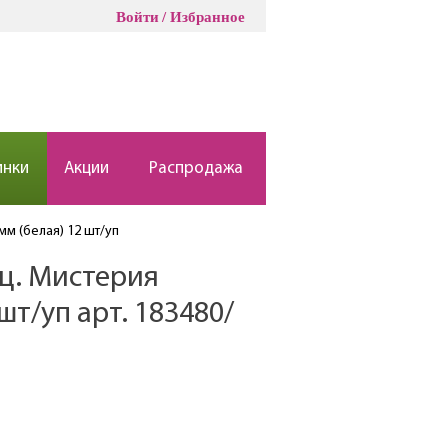
Войти
Избранное
инки
Акции
Распродажа
мм (белая) 12 шт/уп
кц. Мистерия
шт/уп арт. 183480/