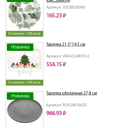
(рис.28883А)
Артикул: 10328SLBD83
165.23 ₽
В наличии >100 штук
Тарелка 21,5*14,5 см
Новинка
Артикул: VAR-ED2401012
556.15 ₽
В наличии >100 штук
Тарелка обеденная 27,8 см
Новинка
Артикул: ROX2401062G
966.93 ₽