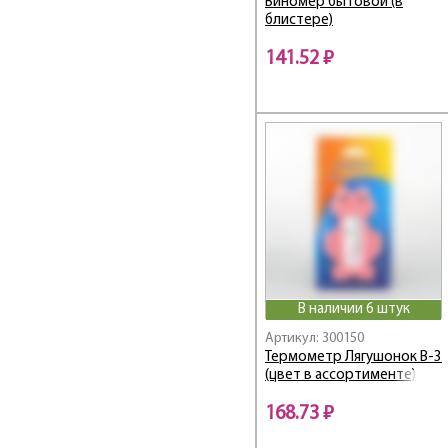
Виномер бытовой (в
блистере)
141.52 ₽
В наличии 6 штук
Артикул: 300150
Термометр Лягушонок В-3
(цвет в ассортименте)
168.73 ₽