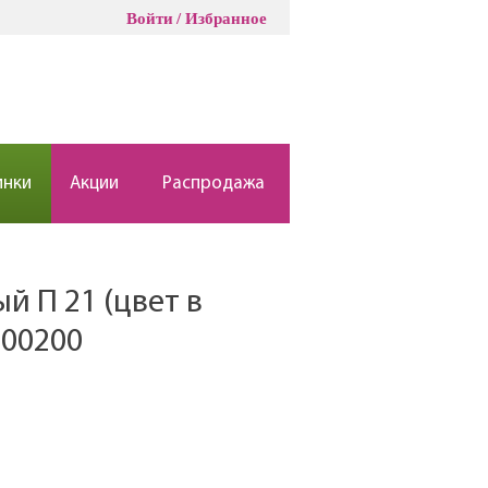
Войти
Избранное
инки
Акции
Распродажа
й П 21 (цвет в
300200