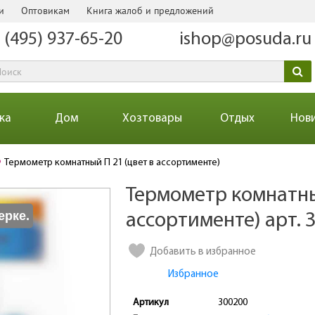
и
Оптовикам
Книга жалоб и предложений
 (495) 937-65-20
ishop@posuda.ru
ка
Дом
Хозтовары
Отдых
Нов
Термометр комнатный П 21 (цвет в ассортименте)
Термометр комнатны
Количество
ерке.
ассортименте) арт. 
Добавить в избранное
Избранное
Артикул
300200