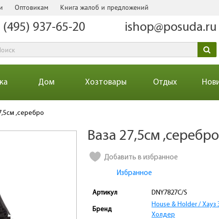
и
Оптовикам
Книга жалоб и предложений
 (495) 937-65-20
ishop@posuda.ru
ка
Дом
Хозтовары
Отдых
Нов
7,5см ,серебро
Ваза 27,5см ,серебр
Количество
Добавить в избранное
Избранное
Артикул
DNY7827C/S
House & Holder / Хауз
Бренд
Холдер