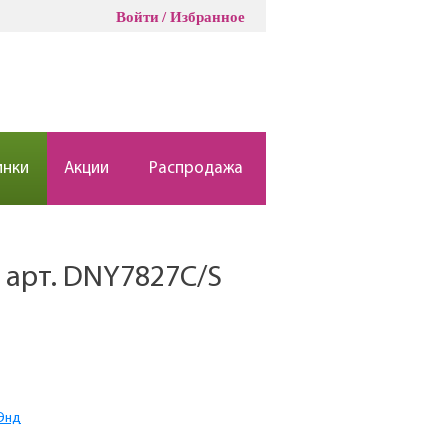
Войти
Избранное
инки
Акции
Распродажа
о арт. DNY7827C/S
 Энд