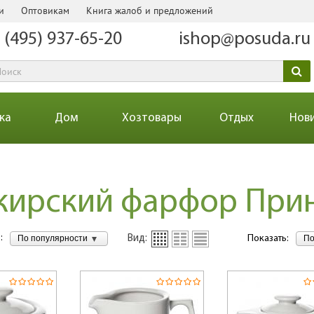
и
Оптовикам
Книга жалоб и предложений
 (495) 937-65-20
ishop@posuda.ru
ка
Дом
Хозтовары
Отдых
Нов
кирский фарфор При
:
По популярности
По
Вид:
Показать: