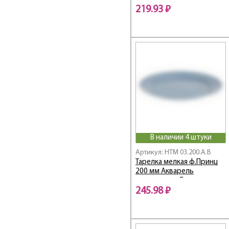
219.93 ₽
В наличии 4 штуки
Артикул: НТМ 03.200.А.В
Тарелка мелкая ф.Принц
200 мм Акварель
васильковая Башкирский
фарфор
245.98 ₽