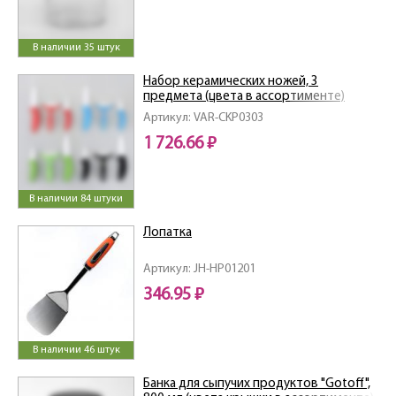
В наличии 35 штук
Набор керамических ножей, 3
предмета (цвета в ассортименте)
Артикул: VAR-CKP0303
1 726.66 ₽
В наличии 84 штуки
Лопатка
Артикул: JH-HP01201
346.95 ₽
В наличии 46 штук
Банка для сыпучих продуктов "Gotoff",