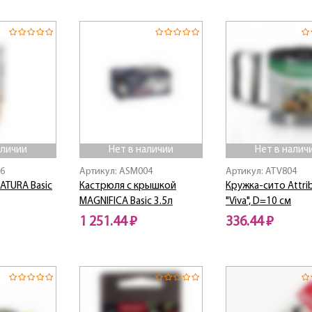
Нет в наличии
аличии
Нет в наличии
Нет в налич
26
Артикул: ASM004
Артикул: ATV804
ATURA Basic
Кастрюля с крышкой
Кружка-сито Attri
MAGNIFICA Basic 3.5л
"Viva", D=10 см
1 251.44 ₽
336.44 ₽
Нет в наличии
Нет в наличии