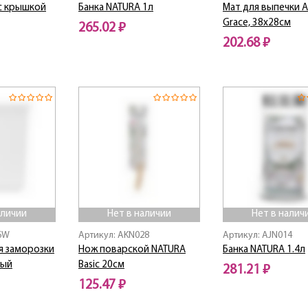
с крышкой
Банка NATURA 1л
Мат для выпечки A
Grace, 38х28см
265.02 ₽
202.68 ₽
Нет в наличии
Нет в наличии
аличии
Нет в наличии
Нет в налич
76W
Артикул: AKN028
Артикул: AJN014
я заморозки
Нож поварской NATURA
Банка NATURA 1.4л
лый
Basic 20см
281.21 ₽
125.47 ₽
Нет в наличии