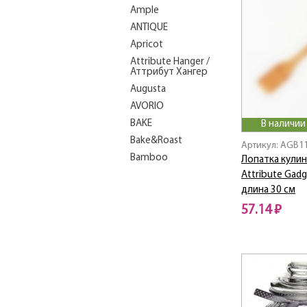
Ample
ANTIQUE
Apricot
Attribute Hanger /
Аттрибут Хангер
Augusta
AVORIO
BAKE
В наличии
Bake&Roast
Артикул: AGB1
Bamboo
Лопатка кули
BASIC
Attribute Gad
длина 30 см
BASIC COLOR
57.14 ₽
Berry / Берри
Bistrot
Boots
Buon Appetito
CHAPLET
Charisma