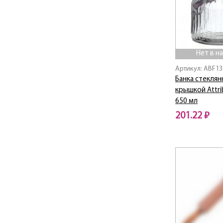
Chef
Chenille
Chocolate
CLASSIC
Country
Нет в н
Countryside
Артикул: ABF1
Daily
Банка стеклян
крышкой Attrib
Duos
650 мл
ECO
201.22 ₽
Estilo
Eva Black
Нет в наличии
Eva Green
EXPRESS
FLEUR
Flower
FORTRESS
FRESH
Funny Penguin