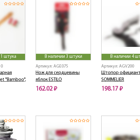
 1 штука
В наличии 3 штуки
В наличии 4 ш
10
Артикул: AGE075
Артикул: AGV200
нарная
Нож для сердцевины
Штопор официан
get "Bamboo",
яблок ESTILO
SOMMELIER
162.02 ₽
198.17 ₽