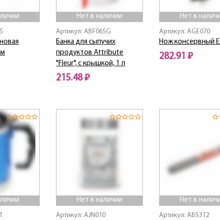
аличии
Нет в наличии
Нет в налич
5
Артикул: ABF065G
Артикул: AGE070
оновая
Банка для сыпучих
Нож консервный E
см
продуктов Attribute
282.91 ₽
"Fleur", с крышкой, 1 л
Нет в наличии
215.48 ₽
Нет в наличии
аличии
Нет в наличии
Нет в налич
1
Артикул: AJN010
Артикул: ABS312