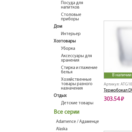
Посуда для
напитков
Столовые
приборы
Дом
Интерьер
Хозтовары
Уборка
Аксессуары для
хранения
Стирка и глажение
белья
В наличии
Хозяйственные
товары разного
Артикул: ATG1
назначения
Термобокал D
Отдых
303.54 ₽
Детские товары
Все серии
Adamence / Адаменце
Alaska