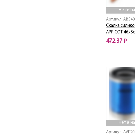
Glory
Нет в н
GRACE
Granite
Артикул: ABS40
Hills
Скалка силик
APRICOT 46х5
HOMIE TOP
Hot
472.37 ₽
Invite
Нет в наличии
JOY
Kitchen
KNIFE
Lily
Lime
Magnifica
Marble
MASTER CHEF
METAL
Нет в н
Mix
Natura
Артикул: AVF20