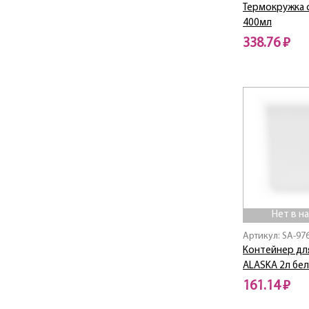
NEO
Термокружка 
400мл
Neo Blue
338.76 ₽
Neo Orange
Olive / Оливе
Нет в наличии
Paradise Bird / Парадиз
Берд
Pastel
PRESTIGE
RIPPLE
Rondo Platinum
Rosette
Rosso
Siluet Black
Нет в н
Sommelier
Артикул: SA-9
Status
Контейнер дл
Steel Touch
ALASKA 2л бе
Stone
161.14 ₽
STYLE