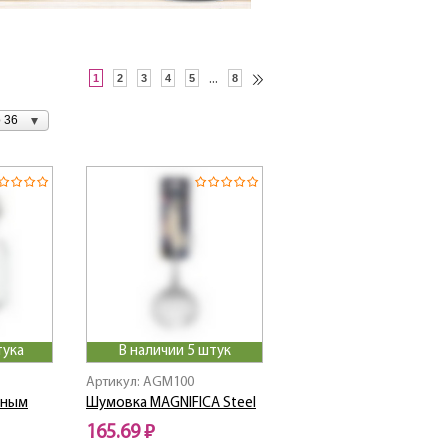
1
2
3
4
5
...
8
 36
тука
В наличии 5 штук
Артикул: AGM100
льным
Шумовка MAGNIFICA Steel
165.69 ₽