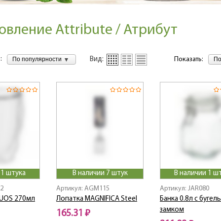
овление Attribute / Атрибут
:
По популярности
По
Вид:
Показать:
 1 штука
В наличии 7 штук
В наличии 1 ш
02
Артикул: AGM115
Артикул: JAR080
UOS 270мл
Лопатка MAGNIFICA Steel
Банка 0.8л с буге
замком
165.31 ₽