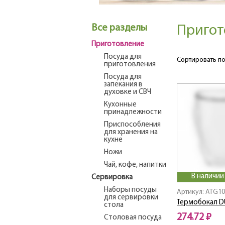
Все разделы
Пригот
Приготовление
Посуда для
Сортировать по
приготовления
Посуда для
запекания в
духовке и СВЧ
Кухонные
принадлежности
Приспособления
для хранения на
кухне
Ножи
Чай, кофе, напитки
В наличии
Сервировка
Наборы посуды
Артикул: ATG1
для сервировки
Термобокал D
стола
274.72 ₽
Столовая посуда