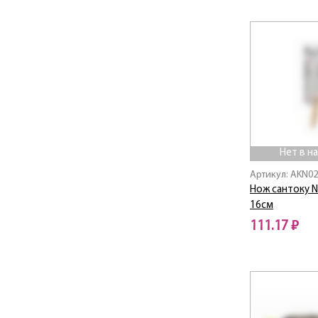
TANGO GOLD
Нет в наличии
Tea
Teflonix / Тефлоникс
To Go
Universal
Verde
Vinum
Vinum Chrome
Vita / Вита
Нет в н
Viva
Артикул: AKN0
Viva Chrome
Нож сантоку N
ДОМАШНИЙ ОЧАГ
16см
КАЙПИРИНЬЯ
111.17 ₽
КАНТРИ
МИНИ
Нет в наличии
Мохито
ПРИМА
РОЛЛА