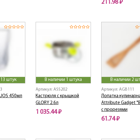
211.98 ₽
 13 штук
В наличии 1 штука
В наличии 2 ш
03
Артикул: ASS202
Артикул: AGB111
UOS 450мл
Кастрюля с крышкой
Лопатка кулинарн
GLORY 2.6л
Attribute Gadget "
c прорезями
1 035.44 ₽
61.74 ₽