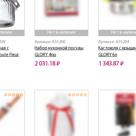
аличии
Нет в наличии
Нет в налич
35W
Артикул: ASS200
Артикул: ASS204
ная с
Набор кухонной посуды
Кастрюля с крышк
ute Fleur,
GLORY 4пр
GLORY 6л
2 031.18 ₽
1 343.87 ₽
Нет в наличии
Нет в наличии