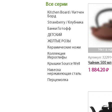
Все серии
Kitchen Board / Китчен
Борд
Strawberry / Клубника
Банки Готофф
ДЕТСКИЙ
ЖЕЛТЫЕ РОЗЫ
Керамические ножи
Нет в н
Коллекция
Иероглифы
Артикул: 32291
Чайник 500 мл
Крышки Source Well
1 884.20 ₽
Навеска
нержавеющая сталь
Нет в наличии
Перцемолка
Петушок
Плетенка
Стеклянные
заварочные чайники
Цветная Керамика