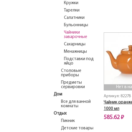
Кружки
Тарелки
Салатники
Бульонницы
Чайники
заварочные
Сахарницы
Менажницы
Подставки под
яйцо
Столовые
приборы
Предметы
сервировки
Нет в н
Дом
Артикул: 8227B
Все для ванной
Чайник оранж
комнаты
1000 мл
Отдых
585.62 ₽
Пикник
Детские товары
Нет в наличии