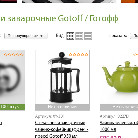
и заварочные Gotoff / Готофф
:
По популярности
По
Вид:
Показать:
>100 штук
Нет в наличии
Нет в налич
Артикул: XY-301
Артикул: 8227D
л
Стеклянный заварочный
Чайник зеленый, 
чайник-кофейник (френч-
1000 мл
пресс) Gotoff 350 мл