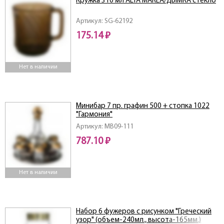
Кружка 310 мл ALTA MAREA/ДЫМКА стекло
Артикул: SG-62192
175.14 ₽
Нет в наличии
Минибар 7 пр. графин 500 + стопка 1022
"Гармония"
Артикул: MB09-111
787.10 ₽
Нет в наличии
Набор 6 фужеров с рисунком "Греческий
узор" (объем-240мл., высота-165мм.)