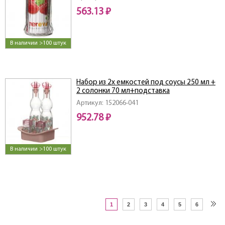
563.13 ₽
В наличии >100 штук
Набор из 2х емкостей под соусы 250 мл +
2 солонки 70 мл+подставка
Артикул: 152066-041
952.78 ₽
В наличии >100 штук
1
2
3
4
5
6