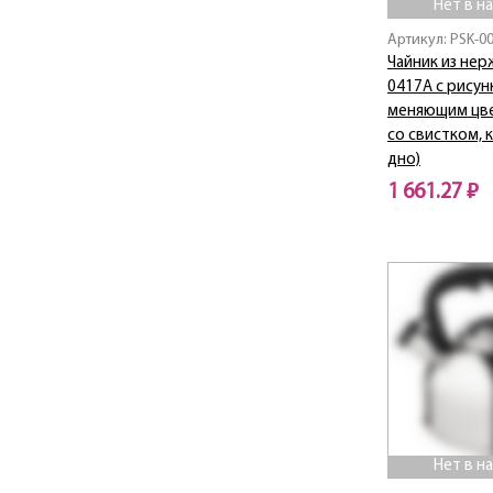
Нет в н
Артикул: PSK-0
Чайник из нер
0417A с рисун
меняющим цвет
со свистком, 
дно)
1 661.27 ₽
Нет в наличии
Нет в н