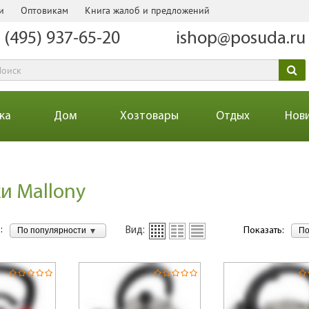
и
Оптовикам
Книга жалоб и предложений
 (495) 937-65-20
ishop@posuda.ru
ка
Дом
Хозтовары
Отдых
Нов
и Mallony
:
По популярности
По
Вид:
Показать: