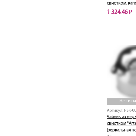
свистком, кап
1 324.46 ₽
Нет в наличии
Нет в н
Артикул: PSK-0
Чайник из нер
свистком "Art
(зеркальная п