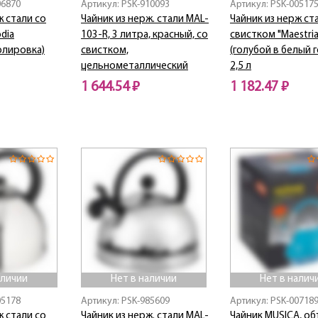
06870
Артикул: PSK-910093
Артикул: PSK-00517
ж стали со
Чайник из нерж. стали MAL-
Чайник из нерж ст
dia
103-R, 3 литра, красный, со
свистком "Maestria
олировка)
свистком,
(голубой в белый 
цельнометаллический
2,5 л
1 644.54 ₽
1 182.47 ₽
Нет в наличии
Нет в наличии
аличии
Нет в наличии
Нет в налич
05178
Артикул: PSK-985609
Артикул: PSK-00718
ж стали со
Чайник из нерж. стали MAL-
Чайник MUSICA, об