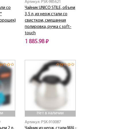
5
Артикул: PSK-985621
али со
Чайник UNICO STILE, объем
"
3,5 л, из нерж стали со
горошек)
свистком, смешанная
полировка, ручка с soft-
touch
1 885.98 ₽
Нет в наличии
ии
Нет в наличии
9
Артикул: PSK-910087
ъем 2 л,
Чайник из нерж. стали MAL-