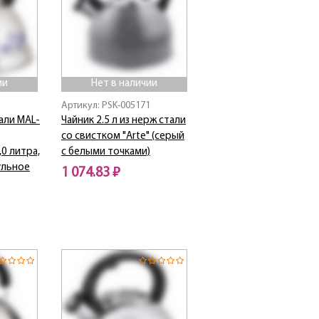
ии
Нет в наличии
3
Артикул: PSK-005171
тали MAL-
Чайник 2.5 л из нерж стали
со свистком "Arte" (серый
0 литра,
с белыми точками)
ульное
1 074.83 ₽
Нет в наличии