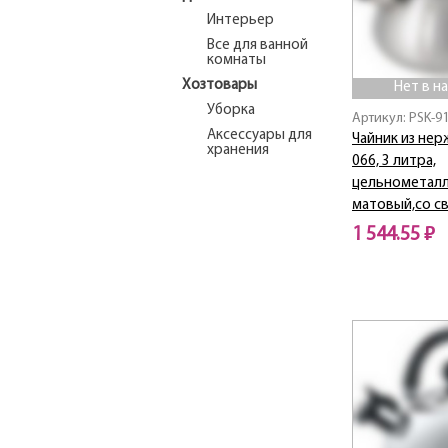
Интерьер
Все для ванной
комнаты
Хозтовары
Нет в н
Уборка
Артикул: PSK-9
Аксессуары для
Чайник из нер
хранения
066, 3 литра,
цельнометалл
матовый,со с
1 544.55 ₽
Нет в наличии