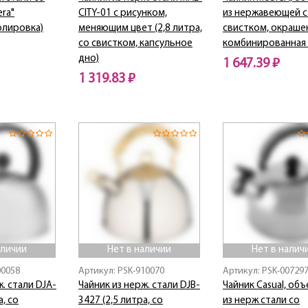
ra"
CITY-01 с рисунком,
из нержавеющей с
олировка)
меняющим цвет (2,8 литра,
свистком, окраше
со свистком, капсульное
комбинированная 
дно)
1 647.39 ₽
1 319.83 ₽
Нет в наличии
Нет в наличии
аличии
Нет в наличии
Нет в налич
00058
Артикул: PSK-910070
Артикул: PSK-00729
. стали DJA-
Чайник из нерж. стали DJB-
Чайник Casual, объе
а, со
3427 (2,5 литра, со
из нерж стали со