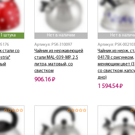
 1 штука
Нет в наличии
Нет в налич
05176
Артикул: PSK-310097
Артикул: PSK-00210
ж стали со
Чайник из нержавеющей
Чайник из нерж. с
tria"
стали MAL-039-MP, 2,5
0417B с рисунком,
лый
литра, матовый, со
меняющим цвет (3,
свистком
со свистком, капс
дно)
906.16 ₽
1 594.54 ₽
Нет в наличии
Нет в наличии