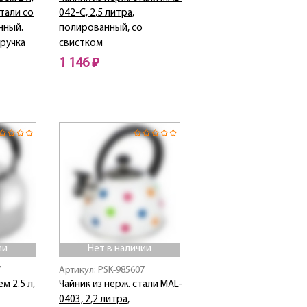
тали со
042-С, 2,5 литра,
нный.
полированный, со
ручка
свистком
1 146 ₽
Нет в наличии
ии
Нет в наличии
7
Артикул: PSK-985607
м 2.5 л,
Чайник из нерж. стали MAL-
0403, 2,2 литра,