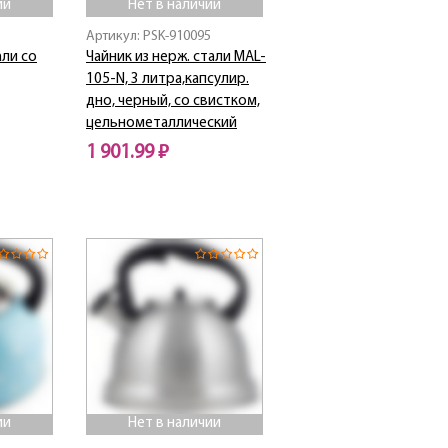
ии
Нет в наличии
1
Артикул: PSK-910095
али со
Чайник из нерж. стали MAL-
105-N, 3 литра,капсулир.
дно, черный, со свистком,
цельнометаллический
1 901.99 ₽
Нет в наличии
ии
Нет в наличии