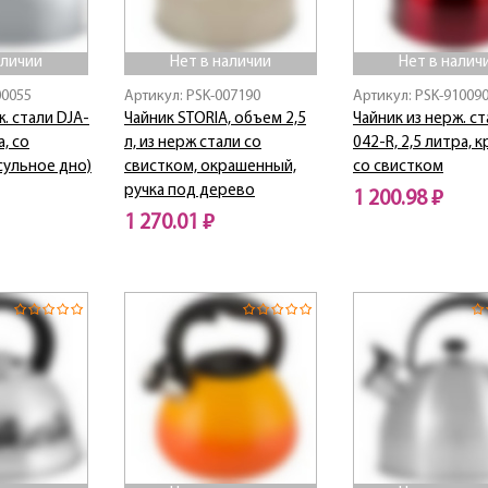
аличии
Нет в наличии
Нет в налич
00055
Артикул: PSK-007190
Артикул: PSK-91009
. стали DJA-
Чайник STORIA, объем 2,5
Чайник из нерж. с
а, со
л, из нерж стали со
042-R, 2,5 литра, 
сульное дно)
свистком, окрашенный,
со свистком
ручка под дерево
1 200.98 ₽
1 270.01 ₽
Нет в наличии
Нет в наличии