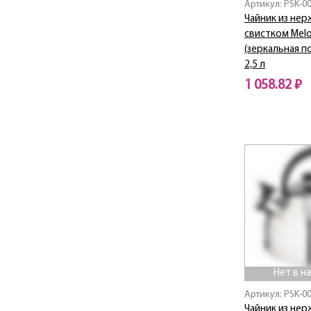
Артикул: PSK-0
Чайник из нер
свистком Melo
(зеркальная п
2,5 л
1 058.82 ₽
Нет в наличии
Нет в н
Артикул: PSK-0
Чайник из нер