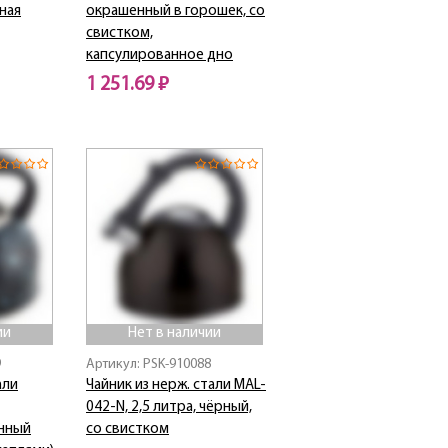
ная
окрашенный в горошек, со
свистком,
капсулированное дно
1 251.69 ₽
Нет в наличии
ии
Нет в наличии
9
Артикул: PSK-910088
али
Чайник из нерж. стали MAL-
042-N, 2,5 литра, чёрный,
нный
со свистком