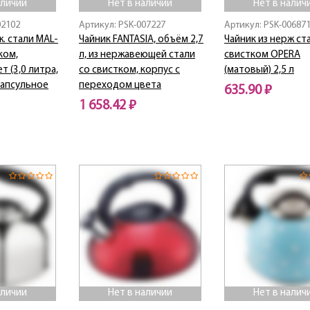
аличии
Нет в наличии
Нет в налич
02102
Артикул: PSK-007227
Артикул: PSK-00687
ж. стали MAL-
Чайник FANTASIA, объём 2,7
Чайник из нерж ст
ком,
л, из нержавеющей стали
свистком OPERA
 (3,0 литра,
со свистком, корпус с
(матовый) 2,5 л
капсульное
переходом цвета
635.90 ₽
1 658.42 ₽
Нет в наличии
Нет в наличии
аличии
Нет в наличии
Нет в налич