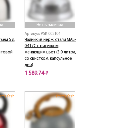
ии
Нет в наличии
9
Артикул: PSK-002104
ъем 5 л,
Чайник из нерж. стали MAL-
0417С с рисунком,
литовой
меняющим цвет (3,0 литра,
со свистком, капсульное
дно)
1 589.74 ₽
Нет в наличии