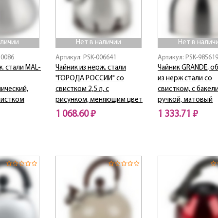
аличии
Нет в наличии
Нет в налич
10086
Артикул: PSK-006641
Артикул: PSK-98561
ж. стали MAL-
Чайник из нерж. стали
Чайник GRANDE, об
"ГОРОДА РОССИИ" со
из нерж стали со
ический,
свистком 2,5 л, с
свистком, с баке
вистком
рисунком, меняющим цвет
ручкой, матовый
1 068.60 ₽
1 333.71 ₽
Нет в наличии
Нет в наличии