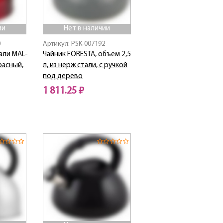
ии
Нет в наличии
0
Артикул: PSK-007192
тали MAL-
Чайник FORESTA, объем 2,5
красный,
л, из нерж стали, с ручкой
под дерево
1 811.25 ₽
Нет в наличии