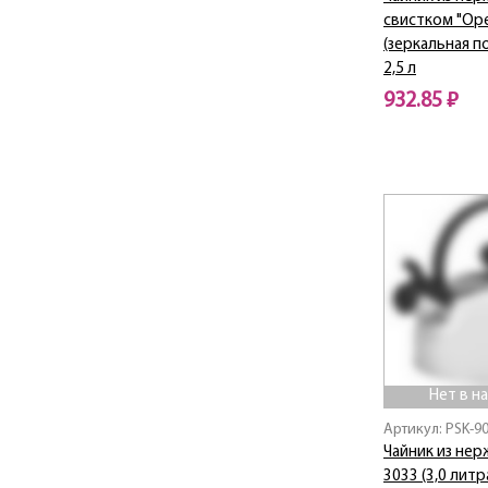
свистком "Ope
(зеркальная п
2,5 л
932.85 ₽
Нет в наличии
Нет в н
Артикул: PSK-9
Чайник из нерж
3033 (3,0 литр