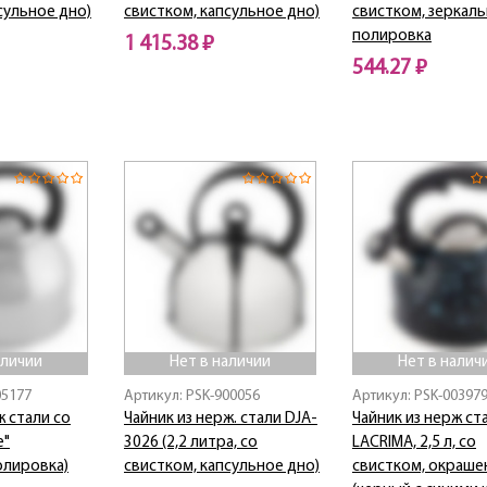
сульное дно)
свистком, капсульное дно)
свистком, зеркаль
полировка
1 415.38 ₽
544.27 ₽
Нет в наличии
Нет в наличии
аличии
Нет в наличии
Нет в налич
05177
Артикул: PSK-900056
Артикул: PSK-00397
ж стали со
Чайник из нерж. стали DJA-
Чайник из нерж ст
e"
3026 (2,2 литра, со
LACRIMA, 2,5 л, со
олировка)
свистком, капсульное дно)
свистком, окраше