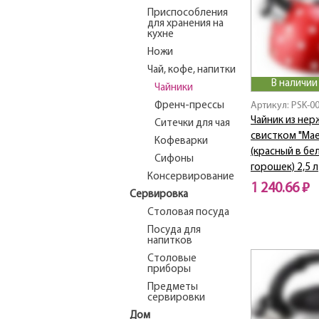
Приспособления
для хранения на
кухне
Ножи
Чай, кофе, напитки
В наличии
Чайники
Френч-прессы
Артикул: PSK-0
Чайник из нер
Ситечки для чая
свистком "Maes
Кофеварки
(красный в бе
Сифоны
горошек) 2,5 л
Консервирование
1 240.66 ₽
Сервировка
Столовая посуда
Посуда для
напитков
Столовые
приборы
Предметы
сервировки
Дом