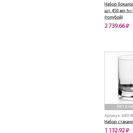
Набор бокало
шт. 450 мл, h
(голубой)
2 739.66 ₽
Нет в наличии
Нет в н
Артикул: 64034
Набор стакано
1 132.92 ₽