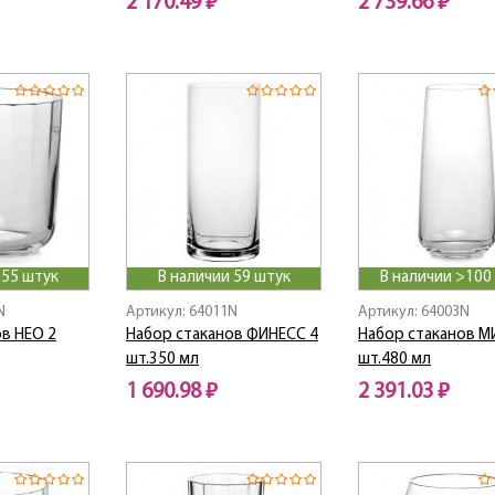
2 170.49 ₽
2 739.66 ₽
 55 штук
В наличии 59 штук
В наличии >100
N
Артикул: 64011N
Артикул: 64003N
в НЕО 2
Набор стаканов ФИНЕСС 4
Набор стаканов М
шт.350 мл
шт.480 мл
1 690.98 ₽
2 391.03 ₽