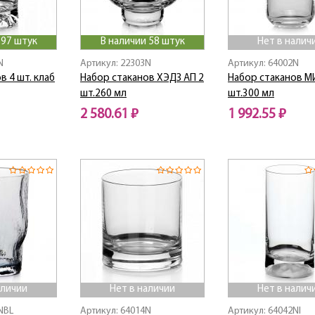
 97 штук
В наличии 58 штук
Нет в налич
N
Артикул: 22303N
Артикул: 64002N
в 4 шт. клаб
Набор стаканов ХЭДЗ АП 2
Набор стаканов М
шт.260 мл
шт.300 мл
2 580.61 ₽
1 992.55 ₽
Нет в наличии
аличии
Нет в наличии
Нет в налич
NBL
Артикул: 64014N
Артикул: 64042NI