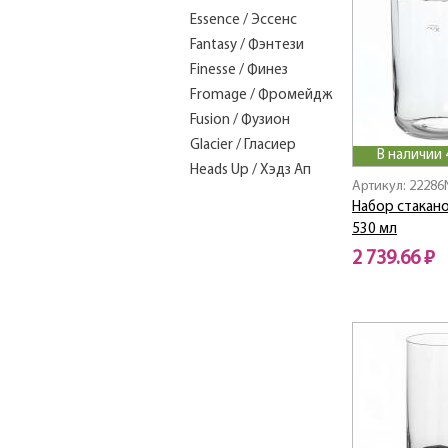
Essence / Эссенс
Fantasy / Фэнтези
Finesse / Финез
Fromage / Фромейдж
Fusion / Фузион
Glacier / Гласиер
В наличии 
Heads Up / Хэдз Ап
Артикул: 22286
Mirage / Мираж
Набор стакано
Nude
530 мл
Offset / Офсет
2 739.66 ₽
Olea / Олеа
Pure / Пьюар
Reserve / Резерва
Rocks / Рокс
Terroir / Терруар
Titl / Титл
Vintage / Винтаж
БАРДАК