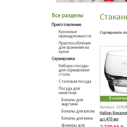
Все разделы
Стакан
Приготовление
Кухонные
Сортировать по
принадлежности
Приспособления
для хранения на
кухне
Сервировка
Наборы посуды
для сервировки
стола
Столовая посуда
Посуда для
напитков
В наличии
Бокалы для
мартини
Артикул: 22302
Бокалы для виски
Набор бокало
Бокалы для вина
шт.470 мл
Фужеры для