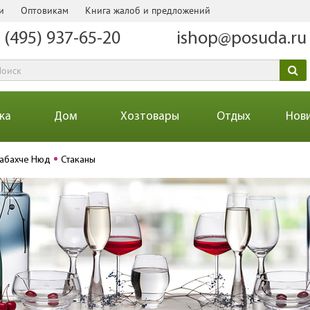
и
Оптовикам
Книга жалоб и предложений
 (495) 937-65-20
ishop@posuda.ru
ка
Дом
Хозтовары
Отдых
Нов
шабахче Нюд
Стаканы