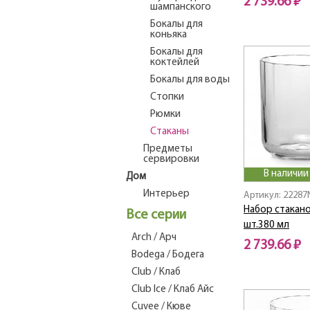
2 739.66 ₽
шампанского
Бокалы для
коньяка
Бокалы для
коктейлей
Бокалы для воды
Стопки
Рюмки
Стаканы
Предметы
сервировки
В наличии
Дом
Интерьер
Артикул: 22287
Набор стакано
Все серии
шт.380 мл
Arch / Арч
2 739.66 ₽
Bodega / Бодега
Club / Клаб
Club Ice / Клаб Айс
Cuvee / Кюве