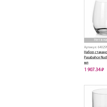
Нет в н
Артикул: 64025
Набор стакано
Pasabahce Nud
мл
1 907.34 ₽
Нет в наличии