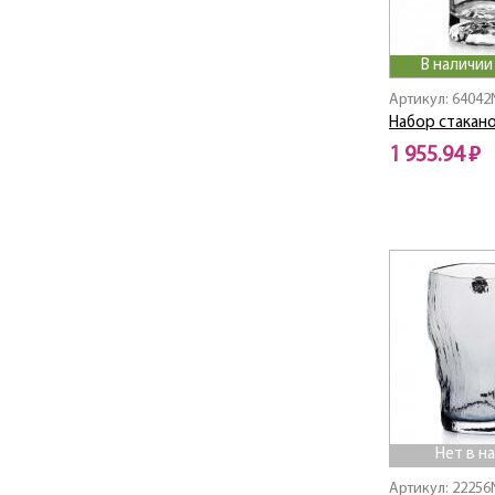
Биг топ
Бэлэнс
В наличии
Вай пати
Артикул: 64042
ДУАЛ
Набор стакано
Контуар
1 955.94 ₽
Кэирн
МАГНОЛИЯ
Малт
Нейка
НЕО
Нюд
РЭД О УАЙТ
ТЕРРУАР
Фэнтези
ХЕМИНГУЭЙ
ХЭДЗ АП
Нет в н
хэмингуэй
Артикул: 22256
Черчиль