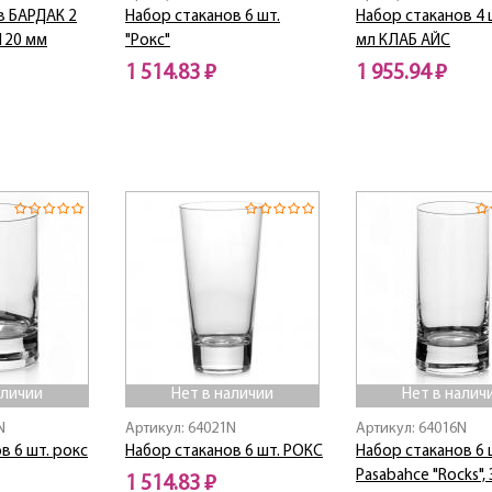
в БАРДАК 2
Набор стаканов 6 шт.
Набор стаканов 4 
=120 мм
"Рокс"
мл КЛАБ АЙС
1 514.83 ₽
1 955.94 ₽
Нет в наличии
Нет в наличии
аличии
Нет в наличии
Нет в налич
N
Артикул: 64021N
Артикул: 64016N
в 6 шт. рокс
Набор стаканов 6 шт. РОКС
Набор стаканов 6
Pasabahce "Rocks",
1 514.83 ₽