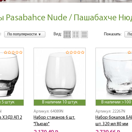
ы Pasabahce Nude / Пашабахче Ню
:
По популярности
По
Вид:
Показать:
 5 штук
В наличии 10 штук
В наличии >100
N
Артикул: 64089N
Артикул: 22267N
в ХЭДЗ АП 2
Набор стаканов 6 шт.
Набор бокалов БА
"Пьюар"
шт. 320 мл 80 мм