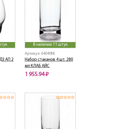
штук
В наличии 11 штук
Артикул: 64040NI
ДЗ АП 2
Набор стаканов 4 шт. 280
мл КЛАБ АЙС
1 955.94 ₽