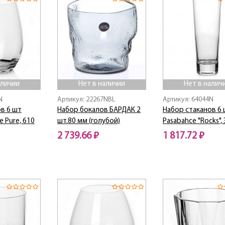
аличии
Нет в наличии
Нет в налич
N
Артикул: 22267NBL
Артикул: 64044N
в 6 шт
Набор бокалов БАРДАК 2
Набор стаканов 6
e Pure, 610
шт.80 мм (голубой)
Pasabahce "Rocks",
2 739.66 ₽
1 817.72 ₽
Нет в наличии
Нет в наличии