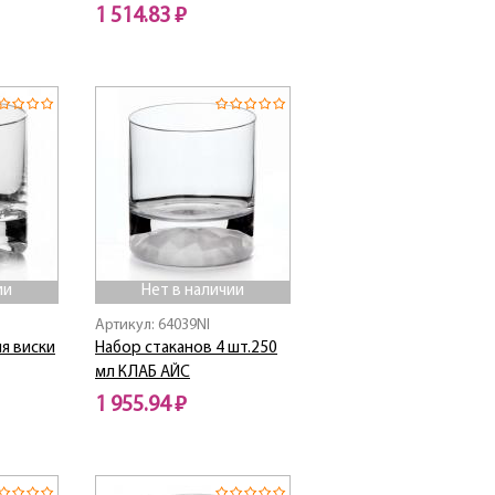
1 514.83 ₽
Нет в наличии
ии
Нет в наличии
Артикул: 64039NI
я виски
Набор стаканов 4 шт.250
мл КЛАБ АЙС
1 955.94 ₽
Нет в наличии