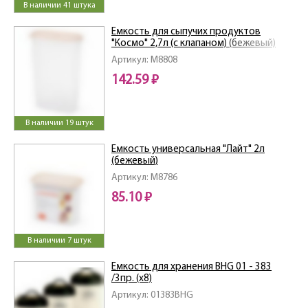
В наличии 41 штука
Емкость для сыпучих продуктов
"Космо" 2,7л (с клапаном) (бежевый)
Артикул: M8808
142.59 ₽
В наличии 19 штук
Емкость универсальная "Лайт" 2л
(бежевый)
Артикул: M8786
85.10 ₽
В наличии 7 штук
Емкость для хранения BHG 01 - 383
/3пр. (х8)
Артикул: 01383BHG