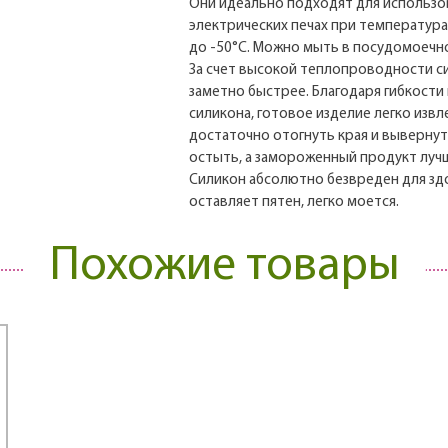
Они идеально подходят для использов
электрических печах при температурах
до -50°С. Можно мыть в посудомоечн
За счет высокой теплопроводности с
заметно быстрее. Благодаря гибкост
силикона, готовое изделие легко извл
достаточно отогнуть края и выверну
остыть, а замороженный продукт лучш
Силикон абсолютно безвреден для здо
оставляет пятен, легко моется.
Похожие товары