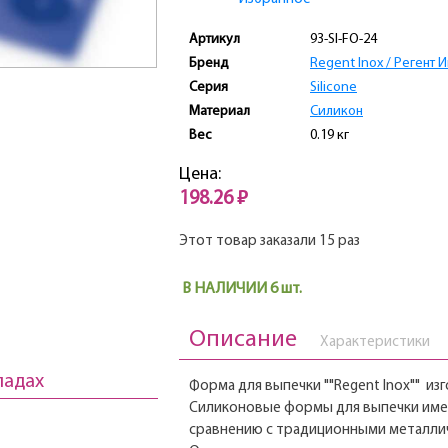
Артикул
93-SI-FO-24
Бренд
Regent Inox / Регент 
Серия
Silicone
Материал
Силикон
Вес
0.19 кг
Цена:
198.26 ₽
Этот товар заказали 15 раз
В НАЛИЧИИ 6 шт.
Описание
Характеристики
ладах
Форма для выпечки ""Regent Inox"" изг
Силиконовые формы для выпечки име
сравнению с традиционными металли