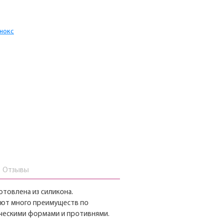
Инокс
Отзывы
отовлена из силикона.
ют много преимуществ по
ческими формами и противнями.