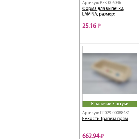
Артикул: PSK-006046
Форма для выпечки,
LAMINA, размер:
22,5*17,7*4,5 см, из алюм
фольги, прямоугольная,
25.16 ₽
одноразовая
В наличии 3 штуки
Артикул: ПГ029-00088481
Емкость Трапеза прям
662.94 ₽