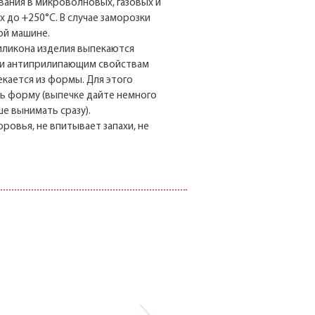
ания в микроволновых, газовых и
 до +250°С. В случае заморозки
ой машине.
иликона изделия выпекаются
и и антиприлипающим свойствам
екается из формы. Для этого
ть форму (выпечке дайте немного
е вынимать сразу).
ровья, не впитывает запахи, не