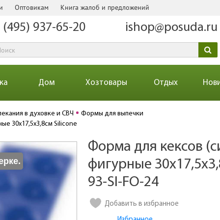
и
Оптовикам
Книга жалоб и предложений
 (495) 937-65-20
ishop@posuda.ru
ка
Дом
Хозтовары
Отдых
Нов
пекания в духовке и СВЧ
Формы для выпечки
ые 30х17,5х3,8см Silicone
Форма для кексов (с
Количество
ерке.
фигурные 30х17,5х3,8
93-SI-FO-24
Добавить в избранное
Избранное